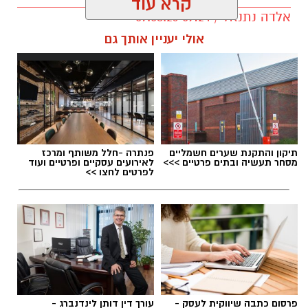
קרא עוד
אלדה נתנאל / 09:24 07.08.26
אולי יעניין אותך גם
תגים:
טיול
תיקון והתקנת שערים חשמליים
פנתרה -חלל משותף ומרכז
מסחר תעשיה ובתים פרטיים >>>
לאירועים עסקיים ופרטיים ועוד
לפרטים לחצו >>
פרסום כתבה שיווקית לעסק -
עורך דין דותן לינדנברג -