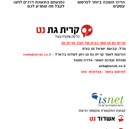
הדרך הטובה ביותר לפרסום
נפגעתם בתאונת דרכים לחצו
עסקים
לקבל מה שמגיע לכם
סיורי משפחות- צילום מיקה וולוב, אקואושן
במהלך הפעילות יכירו המשתתפים את הטבע
הייחודי של אזור שפך נחל אלכסנדר, את בעלי
קריית גת נט אתר הבית של העיר קריית גת
מו"ל: קבוצת ישראל נט בע"מ
החיים והצמחים המאפיינים אותו ואת המערכת
הודעות לאתר קריית גת נט ניתן לשלוח בדוא"ל -
news@isnet.co.il
האקולוגית המקומית. בהמשך יגיעו למרכז החינוך
מנהלת ועורכת האתר: אלדה נתנאל
הימי "מגלים" של אקואושן, שם יוכלו להתבונן בדגם
elda@isnet.co.il
לפרסום באתר : 050-7870908
חי של חוף סלעי בישראל ולהכיר מקרוב את בעלי
החיים הימיים החיים בו. במהלך הסיור ייחשפו גם
לאתגרים המשפיעים על הסביבה הימית, ובהם
פסולת ובעיקר פלסטיק, וילמדו באופן חווייתי כיצד
ניתן לשמור על הים ולסייע בהגנה עליו.
קבוצת התקשורת ומקומוני הרשת:
מועדי הסיורים:
24 באוגוסט, יום שני, בשעות 9:00-12:00 הורים