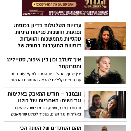
שעברה בחייה. בתוכנית "חשיפה" עם חיים
אתגר בקשת 12 שיתפה עטרי את עדותה
האישית על תקיפה מינית אלימה שלטענתה
עברה במהלך תקופת לימודיה ברימון , ועל
עדויות מטלטלות בדיון בכנסת:
המאבק לצדק
נפגעות חושפות פגיעות מיניות
טקסיות מתמשכות והוועדות
דורשות התערבות דחופה של
רשויות האכיפה
איך לשלב נכון בין איפור, סטיילינג
בדיון מיוחד שנערך בוועדה לקידום מעמד
ותסרוקת?
האישה ובוועדה המיוחדת לענייני צעירים,
נחשפו השבוע עדויות נוספות של נשים
ירין שחף, מנהל בית הספר למקצועות היופי,
שסיפרו על פגיעות מיניות מאורגנות וטקסיות
עם טיפים קלילים למראה מתוחכם והרמוני
לאורך שנים. הדוברות תיארו מעשי התעללות
קשים שבוצעו בהן בילדותן, לעיתים על ידי
נובמבר – חודש המאבק באלימות
מספר פוגעים ובזירות שונות.
נגד נשים: האחריות של כולנו
חודש נובמבר, שמוקדש מדי שנה למאבק
באלימות נגד נשים, מזכיר לכולנו שהמאבק
הזה איננו נחלתן של נשים בלבד. לגברים
בישראל יש תפקיד חשוב לא מתוך אשמה,
מהם הטרנדים של העונה הכי