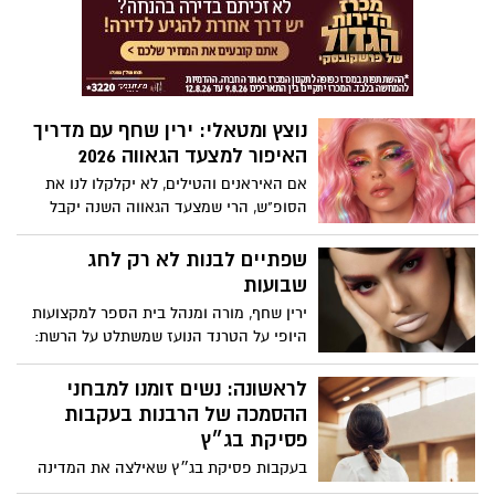
מהירה להירגע.
ברשתות. הצצה מאחורי הקלעים.
נוצץ ומטאלי: ירין שחף עם מדריך
האיפור למצעד הגאווה 2026
אם האיראנים והטילים, לא יקלקלו לנו את
הסופ"ש, הרי שמצעד הגאווה השנה יקבל
חיזוק אופנתי בעזרת איפור מטאלי. ו...כדי
שהאיפור גם ישרוד את החום, הלחות
שפתיים לבנות לא רק לחג
והריקודים, הקפידו על השלבים הבאים:
שבועות
ירין שחף, מורה ומנהל בית הספר למקצועות
היופי על הטרנד הנועז שמשתלט על הרשת:
למה כולן מחפשות עכשיו ליפסטיק לבן, ואיך
את יכולה לאמץ אותו בלי להיראות חיוורת?
לראשונה: נשים זומנו למבחני
ההסמכה של הרבנות בעקבות
פסיקת בג״ץ
בעקבות פסיקת בג״ץ שאילצה את המדינה
לאפשר זאת, החלו להישלח לראשונה הזמנות