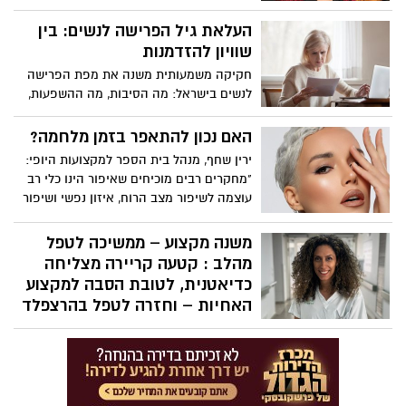
הבאה? ירין שחף, מנהל בית הספר למקצועות
היופי, עם מילות פרידה לפס השחור וגם על
העלאת גיל הפרישה לנשים: בין
הגוון המפתיע שתרצו להיסחף איתו
שוויון להזדמנות
חקיקה משמעותית משנה את מפת הפרישה
לנשים בישראל: מה הסיבות, מה ההשפעות,
והאם זה מהלך לטובתן?
האם נכון להתאפר בזמן מלחמה?
ירין שחף, מנהל בית הספר למקצועות היופי:
"מחקרים רבים מוכיחים שאיפור הינו כלי רב
עוצמה לשיפור מצב הרוח, איזון נפשי ושיפור
הביטחון העצמי". כך תעשי זאת נכון:
משנה מקצוע – ממשיכה לטפל
מהלב : קטעה קריירה מצליחה
כדיאטנית, לטובת הסבה למקצוע
האחיות – וחזרה לטפל בהרצפלד
עבודת האחיות המסורה במחלקת הקורונה,
הותירה בעינת ברון אהרון, חותם גדול.
בהשראתה, בחרה לעשות הסבה מקצועית
לאחות מוסמכת, וחזרה להרצפלד שם המתינו
לה בזרועות פתוחות. "בתקופת הקורונה, עם