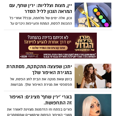
רשמיות לנשים המבקשות לגשת למבחני
יין, מצות וצלליות: ירין שחף, עם
ההסמכה של הרבנות הראשית. הנשים שזומנו
המראה הנכון לליל הסדר
צפויות להיבחן במגוון מקצועות קודש מסלול
נכון, אלה ימים של מלחמה, ובכלל אחרי כל
שהיה עד כה פתוח בעיקר לאברכים ותלמידי
ההכנות לפסח, המתח והעייפות ניכרים על
ישיבות. (כך פורסם בעיתון "ישראל היום").
הפנים. אבל, עם קצת צבעים אביביים רכים
(ורוד, אפרסק, שמפניה) שפתיים מודגשות,
בגימור סאטן, -תוכלי להביא איתך לשולחן
זוהר חגיגי
יתכן שפצצה מתקתקת, מסתתרת
במגירת האיפור שלך
בזמן שאת מנקה את הבית לחג הפסח, אל
תפספסי את מגירת האיפור שלך. מברשות
איפור לא נקיות הופכות למסוכנות לשימוש
ואף עלולות להוביל לגירויי עור ודלקות עיניים.
בוגרי 'ירין שחף' מציגים: האיפור
מה עושים? חופפים ולא מחפפים. ירין שחף,
זה התחפושת.
מנהל בית הספר למקצועות היופי, עם
פורים בפתח וזו הזדמנות מצוינת לאוורר את
ההסברים:
מוצרי האיפור הפחות שימושיים שמסתתרים