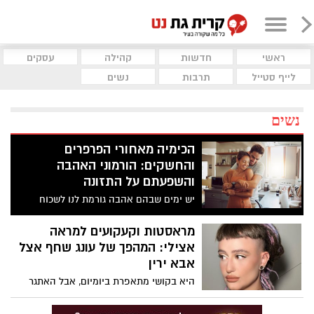
ראשי
חדשות
קהילה
עסקים
לייף סטייל
תרבות
נשים
נשים
הכימיה מאחורי הפרפרים
והחשקים: הורמוני האהבה
והשפעתם על התזונה
יש ימים שבהם אהבה גורמת לנו לשכוח
לאכול. ויש ימים שבהם היא גורמת לנו לאכול
ללא הרף, בעיקר כשמשהו בקשר לא יציב. זה
מראסטות וקעקועים למראה
לא "חולשת אופי", אלא ביולוגיה: אותה
אצילי: המהפך של עונג שחף אצל
מערכת שמפעילה אותנו סביב קשר, חיבה
אבא ירין
והיקשרות, מפעילה אותנו גם סביב אוכל. רק
היא בקושי מתאפרת ביומיום, אבל האתגר
שהפעם, במקום לרדוף אחרי הודעה או
הנועז שהציבה מעצבת התכשיטים לאביה,
חיבוק, המוח רודף אחרי עוד ביס ומחפש דרך
המאפר הלאומי, הוליד מהפך היסטרי