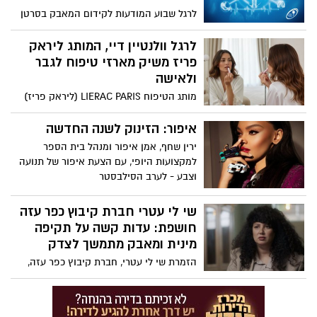
ללבוש בגדי לחץ או מחטבים כשלא מזיעים
לרגל שבוע המודעות לקידום המאבק בסרטן
ב-35 מעלות בחוץ.
צוואר הרחם 2026, שיצוין בישראל בין 16 עד 21
בינואר, האגודה למלחמה בסרטן מגישה
לרגל וולנטיין דיי, המותג ליראק
עובדות מדעיות ומחקרים מעודכנים. באגודה
פריז משיק מארזי טיפוח לגבר
מדגישים כי בעזרת מודעות, התחסנות וגילוי
ולאישה
מוקדם ניתן יהיה לראות ירידה בתחלואה
מותג הטיפוח LIERAC PARIS (ליראק פריז)
בסרטן צוואר הרחם בישראל בדומה
יוצא במבצע מיוחד לרגל הוולנטיין דיי,
לאוסטרליה ואף להגיע למיגור של המחלה.
במסגרתו משיק מארז לגבר ולאישה במבצע
איפור: הזינוק לשנה החדשה
מיוחד.
ירין שחף, אמן איפור ומנהל בית הספר
למקצועות היופי, עם הצעת איפור של תנועה
וצבע - לערב הסילבסטר
שי לי עטרי חברת קיבוץ כפר עזה
חושפת: עדות קשה על תקיפה
מינית ומאבק מתמשך לצדק
הזמרת שי לי עטרי, חברת קיבוץ כפר עזה,
ששכלה את בעלה יהב וינר ז"ל ב7 באוקטובר
כאשר הגן עליה ועל ביתם, נפתחה לראשונה
מול המצלמות וסיפרה על מסע כאוב נוסף