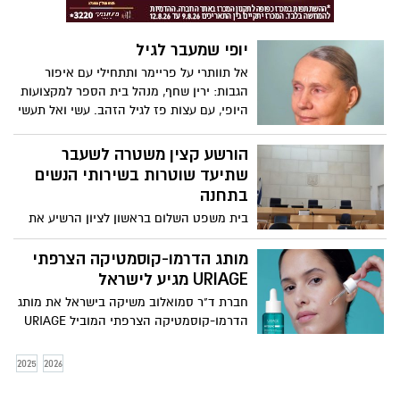
כל הקושי שבה, ראיתי את הכוח ואת
המשמעות של מקצוע האחיות. זה גרם לי
יופי שמעבר לגיל
לרצות להתקרב למטופלים עוד יותר"
אל תוותרי על פריימר ותתחילי עם איפור
הגבות: ירין שחף, מנהל בית הספר למקצועות
היופי, עם עצות פז לגיל הזהב. עשי ואל תעשי
מדריך האיפור לגיל השלישי:
הורשע קצין משטרה לשעבר
שתיעד שוטרות בשירותי הנשים
בתחנה
בית משפט השלום בראשון לציון הרשיע את
אורן בן משה, מפקד יחידת "הונאה מרכז"
במשטרת ישראל לשעבר, לאחר שהודה
מותג הדרמו-קוסמטיקה הצרפתי
במסגרת הסדר טיעון דיוני, בשורת עבירות
URIAGE מגיע לישראל
חמורות, ובהן מעשה מגונה, שימוש לרעה בכח
חברת ד"ר סמואלוב משיקה בישראל את מותג
משרה ושיבוש מהלכי משפט, וזאת בכתב
הדרמו-קוסמטיקה הצרפתי המוביל URIAGE
אישום מתוקן שהוגש על ידי עו"ד נטלי חגי
– לרגל ההשקה יצא המותג בקמפיין רחב
מהמחלקה לחקירות שוטרים, לאחר חקירה
בהשקעה של 3 מיליון ₪
2025
2026
שנוהלה על ידי צוות מרכז במח"ש