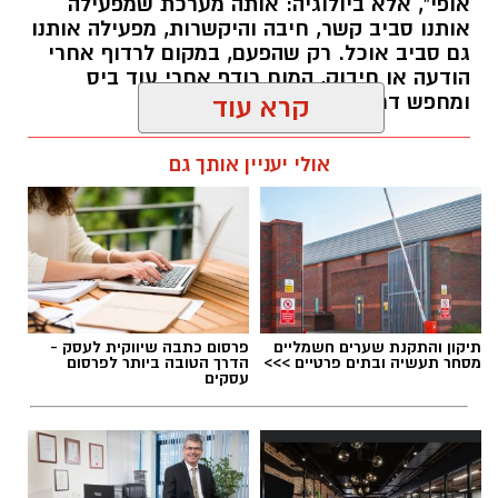
אופי", אלא ביולוגיה: אותה מערכת שמפעילה
אותנו סביב קשר, חיבה והיקשרות, מפעילה אותנו
גם סביב אוכל. רק שהפעם, במקום לרדוף אחרי
הודעה או חיבוק, המוח רודף אחרי עוד ביס
ומחפש דרך מהירה להירגע.
קרא עוד
אלדה נתנאל / 09:38 23.07.26
אולי יעניין אותך גם
תגים:
הורמוני האהבה והשפעתם על התזונה
תיקון והתקנת שערים חשמליים
פרסום כתבה שיווקית לעסק -
מסחר תעשיה ובתים פרטיים >>>
הדרך הטובה ביותר לפרסום
עסקים