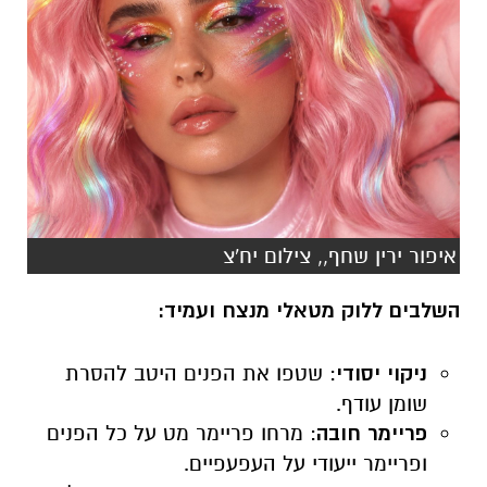
איפור ירין שחף,, צילום יח'צ
השלבים ללוק מטאלי מנצח ועמיד:
ניקוי יסודי
: שטפו את הפנים היטב להסרת
שומן עודף.
פריימר חובה
: מרחו פריימר מט על כל הפנים
ופריימר ייעודי על העפעפיים.