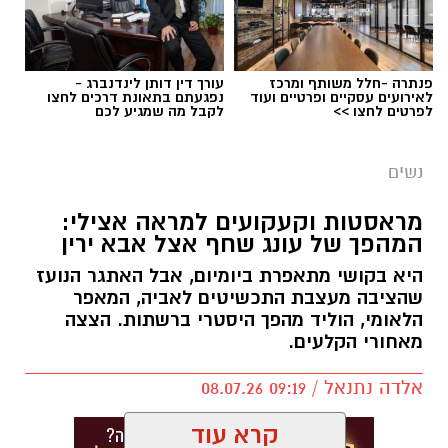
פנתרה -חלל משותף ומרכז
עורך דין דותן לינדנברג -
לאירועים עסקיים ופרטיים ועוד
נפגעתם בתאונת דרכים לחצו
לפרטים לחצו >>
לקבל מה שמגיע לכם
נשים
צילום יחצ
מראסטות וקעקועים למראה אצילי:
המהפך של עונג שחף אצל אבא ירין
לכבוד טו באב ביקשנו מ
ורוניקה מייזלר, דיאטנית
קלינית בשיטת
NLP
ויועצת לחברת הרבלייף,
היא בקושי מתאפרת ביומיום, אבל האתגר הנועז
שהציבה מעצבת התכשיטים לאביה, המאפר
לעשות סדר בכימיה שמאחורי הפרפרים והחשקים,
הלאומי, הוליד מהפך היסטרי ברשתות. הצצה
ובעיקר להבין למה לפעמים אנחנו לא רעבים
מאחורי הקלעים.
לאוכל, אלא למשהו הרבה יותר עמוק ובסיסי.
אלדה נתנאל / 09:19 08.07.26
קרא עוד