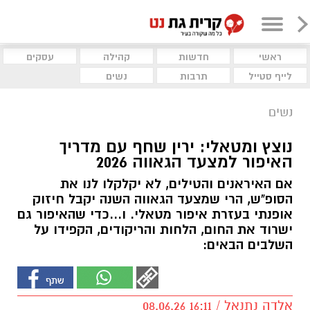
ראשי
חדשות
קהילה
עסקים
לייף סטייל
תרבות
נשים
נשים
נוצץ ומטאלי: ירין שחף עם מדריך
האיפור למצעד הגאווה 2026
אם האיראנים והטילים, לא יקלקלו לנו את
הסופ"ש, הרי שמצעד הגאווה השנה יקבל חיזוק
אופנתי בעזרת איפור מטאלי. ו...כדי שהאיפור גם
ישרוד את החום, הלחות והריקודים, הקפידו על
השלבים הבאים:
אלדה נתנאל / 16:11 08.06.26