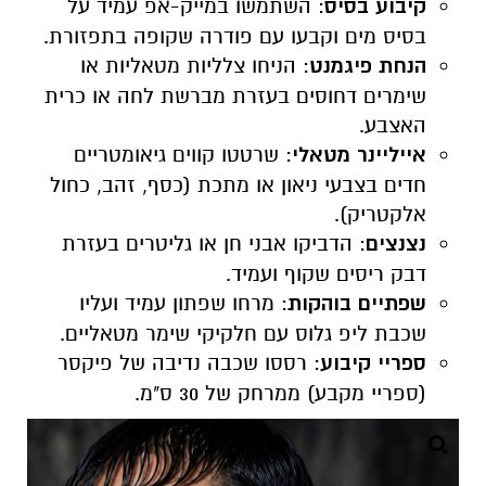
קיבוע בסיס
: השתמשו במייק-אפ עמיד על
בסיס מים וקבעו עם פודרה שקופה בתפזורת.
הנחת פיגמנט
: הניחו צלליות מטאליות או
שימרים דחוסים בעזרת מברשת לחה או כרית
האצבע.
אייליינר מטאלי
: שרטטו קווים גיאומטריים
חדים בצבעי ניאון או מתכת (כסף, זהב, כחול
אלקטריק).
נצנצים
: הדביקו אבני חן או גליטרים בעזרת
דבק ריסים שקוף ועמיד.
שפתיים בוהקות
: מרחו שפתון עמיד ועליו
שכבת ליפ גלוס עם חלקיקי שימר מטאליים.
ספריי קיבוע
: רססו שכבה נדיבה של פיקסר
(ספריי מקבע) ממרחק של 30 ס"מ.