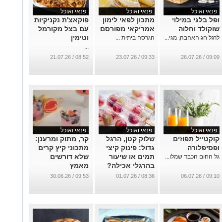
פנאי ואוכל
פנאי ואוכל
פנאי ואוכל
ופל בלגי במילוי
מתכון לפאי לימון
פוקאצ'ת נקניקיות
שוקולד וחלוה
אמריקאי מפורסם
עם בצל מקורמל
וטימין
לרגל חג האהבה, מגי...
הגרסה ביתית ...
...
08:52 / 21.07.26
09:33 / 23.07.26
09:09 / 26.07.26
פנאי ואוכל
פנאי ואוכל
פנאי ואוכל
קוקטייל תפוזים
שלוק קטן, הרגל
קר, מתוק ומרענן:
ופסיפלורה
גדול: פינוק קיצי
מתכוני קיץ קרים
תמים או שיעור
שלא דורשים
גל החום הכבד שמלו...
בהרגלי אכילה?
מאמץ
...
...
09:53 / 30.06.26
08:36 / 01.07.26
09:10 / 06.07.26