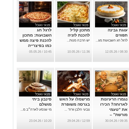
פנאי ואוכל
פנאי ואוכל
פנאי ואוכל
עוגת גבינה
מתכון קליל
לרגל חג
תפוזים
להכנת לזניה
השבועות: מתכון
להכנת פיצה ממש
לרגל חג השבועות מג...
יש הרבה מנות...
כמו בפיצרייה
השכונתית
10:45 / 05.05.26
11:36 / 10.05.26
08:30 / 12.05.26
בנאפולי
שבאיטליה
...
פנאי ואוכל
פנאי ואוכל
פנאי ואוכל
נגמרו הרעיונות
מרשמלו על האש
סינבון ביתי
לארוחה? הכירו
בגרסה משופרת
מושלם
את “טעמי
צבעי הלבן וורוד ...
מי שנסע לארה״ב מ...
מורשת” –
כשהמטבח
10:20 / 23.04.26
12:59 / 29.04.26
09:35 / 30.04.26
הישראלי פוגש