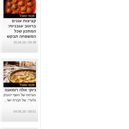
פנאי ואוכל
קציצות עננים
ברוטב עגבניות:
המתכון שכל
המשפחה תבקש
שוב ושוב
09:38 / 25.06.26
...
פנאי ואוכל
ניוקי אלה רומאנה
הגרסה של השף יהונתן
גלעדי, של חברת ישר...
08:51 / 04.06.26