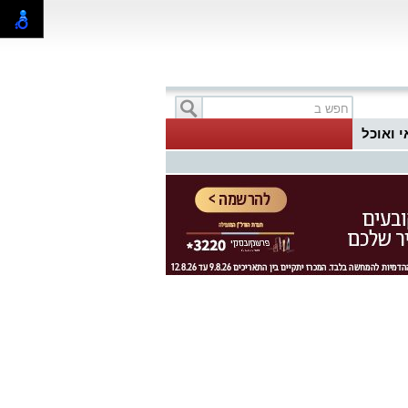
י ואוכל