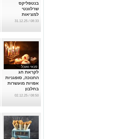
בנטפליקס
שרלוונטי
למציאות
הישראלית. קבלו
08:33 / 31.12.25
את סימור הרש:
כיסוי וגילוי
...
פנאי ואוכל
לקראת חג
החנוכה, סופגניות
אפויות מועשרות
בחלבון
...
08:50 / 02.12.25