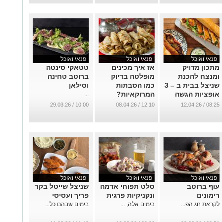
היסטוריה
...
פנאי ואוכל
פנאי ואוכל
פנאי ואוכל
מתכון מדויק
אז איך מכינים
טטאקי סינטה
ומנצח להכנת
מופלטה בדיוק
ברוטב טחינה
שניצל בבית ב – 3
כמו הסבתות
וסילאן
אופציות הגשה
המרוקאיות?
...
שונות
...
10:00 / 29.03.26
12:10 / 08.04.26
08:25 / 12.04.26
...
פנאי ואוכל
פנאי ואוכל
פנאי ואוכל
עוף ברוטב
סלט תפוחי אדמה
שניצל שייטל בקר
רימונים
ונקניקיות פרגית
פריך ועסיסי
לקראת חג הפ...
בימים אלה, ...
בימים שבהם כל...