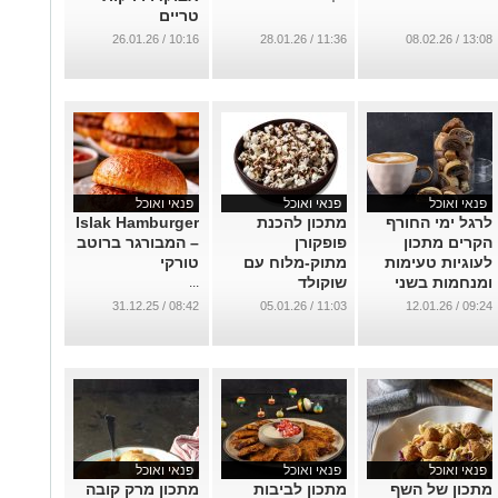
טריים
...
10:16 / 26.01.26
11:36 / 28.01.26
13:08 / 08.02.26
פנאי ואוכל
פנאי ואוכל
פנאי ואוכל
לרגל ימי החורף
מתכון להכנת
Islak Hamburger
הקרים מתכון
פופקורן
– המבורגר ברוטב
לעוגיות טעימות
מתוק-מלוח עם
טורקי
ומנחמות בשני
שוקולד
...
צבעים: מגולגלות
...
08:42 / 31.12.25
11:03 / 05.01.26
09:24 / 12.01.26
שחור-לבן
...
פנאי ואוכל
פנאי ואוכל
פנאי ואוכל
מתכון של השף
מתכון לביבות
מתכון מרק קובה