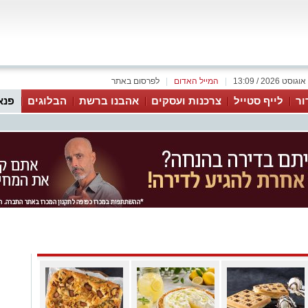
|
המייל האדום
|
לפרסום באתר
ור
לייף סטייל
צרכנות ועסקים
אהבנו ברשת
הבלוגים
פנא