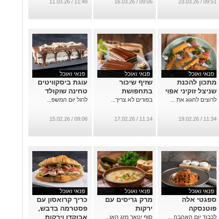
11:49 / 11.03.26
09:06 / 16.03.26
09:51 / 23.03.26
פנאי ואוכל
פנאי ואוכל
פנאי ואוכל
מתכון להכנת
שזיף שיכור
עוגת ביסקוויטים
שניצל זוקיני אפוי
בתחפושת
טחינה שוקולד
לרוצים לחגוג את ...
בפורים לא צריך...
לרגל יום המשפ...
09:06 / 15.02.26
11:14 / 17.02.26
11:34 / 19.02.26
פנאי ואוכל
פנאי ואוכל
פנאי ואוכל
ספגטי אלה
מרק גריסים עם
כריך קרואסון עם
פוטנסקה
ירקות
פסטרמה בדבש,
אבוקדו וירקות
לכבוד יום האהבה ...
סוף ינואר מזג האו...