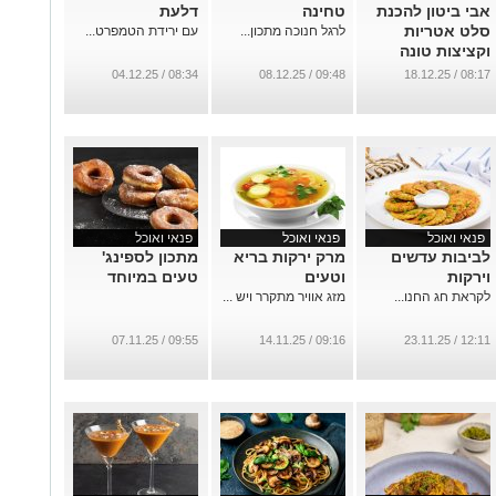
אבי ביטון להכנת
טחינה
דלעת
סלט אטריות
לרגל חנוכה מתכון...
עם ירידת הטמפרט...
וקציצות טונה
...
08:34 / 04.12.25
09:48 / 08.12.25
08:17 / 18.12.25
פנאי ואוכל
פנאי ואוכל
פנאי ואוכל
לביבות עדשים
מרק ירקות בריא
מתכון לספינג'
וירקות
וטעים
טעים במיוחד
לקראת חג החנו...
מזג אוויר מתקרר ויש ...
09:55 / 07.11.25
09:16 / 14.11.25
12:11 / 23.11.25