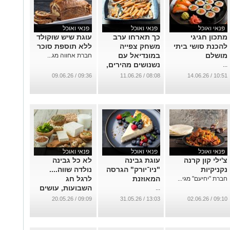
פנאי ואוכל
פנאי ואוכל
פנאי ואוכל
מתכון חגיגי
כך תארחו ערב
עוגת שיש שוקולד
להכנת סושי ביתי
משחק צפייה
ללא תוספת סוכר
מושלם
במונדיאל עם
חברת אחווה מג...
נשנושים מהירים,
...
טעימים ומלאי
09:36 / 09.06.26
08:08 / 11.06.26
10:51 / 14.06.26
אווירה
...
פנאי ואוכל
פנאי ואוכל
פנאי ואוכל
צ'ילי קון קרנה
עוגת גבינה
לא כל גבינה
נקניקיות
"ניו־יורק" הגרסה
נולדה שווה....
המאוזנת
לרגל חג
חברת "יחיעם" מגי...
השבועות, עושים
...
סדר בגבינות
09:09 / 20.05.26
13:03 / 31.05.26
09:10 / 02.06.26
...