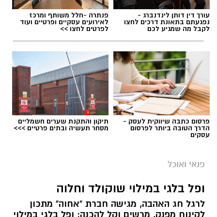
עורך דין דותן לינדנברג -
פנתרה -חלל משותף ומרכז
נפגעתם בתאונת דרכים לחצו
לאירועים עסקיים ופרטיים ועוד
לקבל מה שמגיע לכם
לפרטים לחצו >>
פרסום כתבה שיווקית לעסק -
תיקון והתקנת שערים חשמליים
הדרך הטובה ביותר לפרסום
מסחר תעשיה ובתים פרטיים >>>
עסקים
ai
מצרכים (ל-2 מנות)
פנאי ואוכל
4 ביצים
ופל בלגי במילוי שוקולד וחלוה
½ פלפל אדום, חתוך לקוביות קטנות
לרגל חג האהבה, מגישה חברת "אחוה" מתכון
½ פלפל צהוב, חתוך לקוביות קטנות
לקינוח מפנק, מרשים וקל להכנה: ופל בלגי במילוי