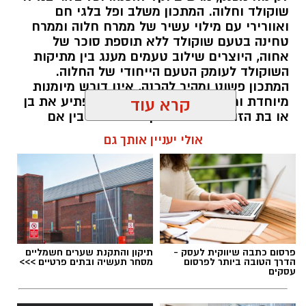
¼ פלפל ירוק, חתוך לקוביות קטנות
שוקולד וחלוה. המתכון משלב ופל בלגי חם
½ בצל קטן קצוץ דק (לא חובה)
ואוורירי עם מילוי עשיר של ממרח חלוה וממרח
2 כפות פטרוזיליה קצוצה
טחינה בטעם שוקולד ללא תוספת סוכר של
אחוה, היוצרים שילוב טעמים מענג בין מתיקות
2 כפות עירית קצוצה
השוקולד לעומק הטעם הייחודי של החלוה.
2 כפות גבינה בולגרית מפוררת (לא חובה)
המתכון פשוט ומהיר להכנה, אינו דורש מיומנות
½ כפית פפריקה מתוקה
מיוחדת ומתאים לכל מי שמעוניין להפתיע את בן
קרא עוד
קורט כורכום (לצבע)
או בת הזוג במחווה מתוקה ומיוחדת. בין אם
מדובר בארוחת בוקר מפנקת, קינוח לארוחה
מלח ופלפל שחור לפי הטעם
אולי יעניין אותך גם
רומנטית או פינוק זוגי בסוף היום, הוופל הבלגי
כפית חמאה וכפית שמן זית לטיגון
בטעם שוקולד וחלוה יהפוך כל רגע לחגיגה של
אהבה. ט"ו באב שמח!
אופן ההכנה
אלדה נתנאל / 09:09 26.07.26
מחממים מחבת עם שמן הזית והחמאה.
מטגנים את הבצל במשך כ-2 דקות.
מוסיפים את קוביות הפלפלים ומקפיצים 3–4
פרסום כתבה שיווקית לעסק -
תיקון והתקנת שערים חשמליים
הדרך הטובה ביותר לפרסום
מסחר תעשיה ובתים פרטיים >>>
דקות, עד שהן מתרככות אך נשארות מעט
עסקים
פריכות.