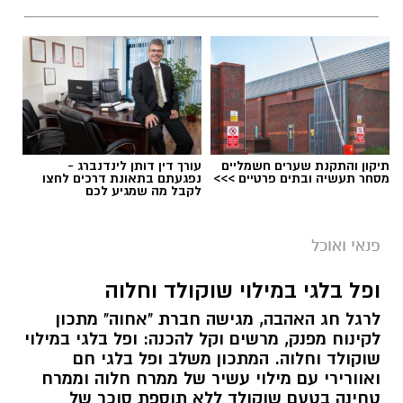
תיקון והתקנת שערים חשמליים
עורך דין דותן לינדנברג -
מסחר תעשיה ובתים פרטיים >>>
נפגעתם בתאונת דרכים לחצו
לקבל מה שמגיע לכם
ai
מצרכים (ל-2 מנות)
פנאי ואוכל
4 ביצים
ופל בלגי במילוי שוקולד וחלוה
½ פלפל אדום, חתוך לקוביות קטנות
לרגל חג האהבה, מגישה חברת "אחוה" מתכון
½ פלפל צהוב, חתוך לקוביות קטנות
לקינוח מפנק, מרשים וקל להכנה: ופל בלגי במילוי
¼ פלפל ירוק, חתוך לקוביות קטנות
שוקולד וחלוה. המתכון משלב ופל בלגי חם
½ בצל קטן קצוץ דק (לא חובה)
ואוורירי עם מילוי עשיר של ממרח חלוה וממרח
2 כפות פטרוזיליה קצוצה
טחינה בטעם שוקולד ללא תוספת סוכר של