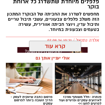
פלפלים מיוחדת שתשדרג כל ארוחת
בוקר
מחפשים לשדרג את החביתה של הבוקר? המתכון
הזה משלב פלפלים צבעוניים, עשבי תיבול טריים
ותיבול עדין, ויוצר חביתה אוורירית, עשירה
בטעמים וצבעונית במיוחד.
אלדה נתנאל / 10:21 07.08.26
קרא עוד
אולי יעניין אותך גם
תגים:
חביתת ירק
פנתרה -חלל משותף ומרכז
פרסום כתבה שיווקית לעסק -
לאירועים עסקיים ופרטיים ועוד
הדרך הטובה ביותר לפרסום
לפרטים לחצו >>
עסקים