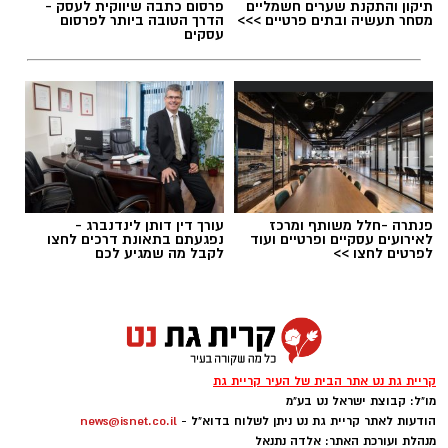
תיקון והתקנת שערים חשמליים
פרסום כתבה שיווקית לעסק -
מסחר תעשיה ובתים פרטיים >>>
הדרך הטובה ביותר לפרסום
עסקים
תגים:
ופל בלגי במילוי שוקולד וחלוה
פנתרה -חלל משותף ומרכז
עורך דין דותן לינדנברג -
לאירועים עסקיים ופרטיים ועוד
נפגעתם בתאונת דרכים לחצו
לפרטים לחצו >>
לקבל מה שמגיע לכם
קריית גת נט אתר הבית של העיר קריית גת
מו"ל: קבוצת ישראל נט בע"מ
הודעות לאתר קריית גת נט ניתן לשלוח בדוא"ל -
news@isnet.co.il
ופל בלגי במילוי שוקולד וחלוה צילום הדס ניצן
מנהלת ועורכת האתר: אלדה נתנאל