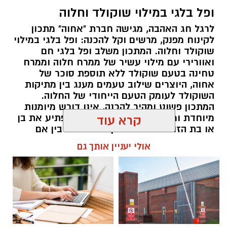
ופל בלגי במילוי שוקולד וחלוה
לרגל חג האהבה, מגישה חברת "אחוה" מתכון
לקינוח מפנק, מרשים וקל להכנה: ופל בלגי במילוי
שוקולד וחלוה. המתכון משלב ופל בלגי חם
ואוורירי עם מילוי עשיר של ממרח חלוה וממרח
טחינה בטעם שוקולד ללא תוספת סוכר של
אחוה, היוצרים שילוב טעמים מענג בין מתיקות
השוקולד לעומק הטעם הייחודי של החלוה.
המתכון פשוט ומהיר להכנה, אינו דורש מיומנות
מיוחדת ומתאים לכל מי שמעוניין להפתיע את בן
קרא עוד
או בת הזוג במחווה מתוקה ומיוחדת. בין אם
מדובר בארוחת בוקר מפנקת, קינוח לארוחה
אולי יעניין אותך גם
רומנטית או פינוק זוגי בסוף היום, הוופל הבלגי
בטעם שוקולד וחלוה יהפוך כל רגע לחגיגה של
אהבה. ט"ו באב שמח!
אלדה נתנאל / 09:09 26.07.26