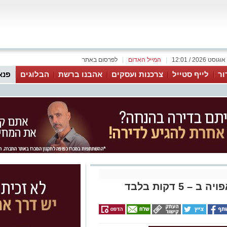
|
המייל האדום
|
לפרסום באתר
ור
לייף סטייל
צרכנות ועסקים
אהבנו ברשת
הבלוגים
פנא
5 דקות בלבד