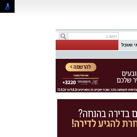
י ואוכל