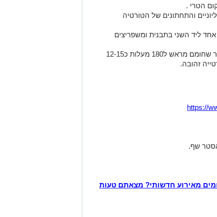
ום הטרי .
וניים והתחתונים של הטורטיה
גולים. מניחים אחד ליד השני בתבנית ומשפריצים
מפזרים מעט פרמזן מעל ואופים בתנור שחומם מראש ל180 מעלות כ12-15
ייה זהובה.
https://
אסטר שף.
מים מאירוע חדשותי? מצאתם טעות