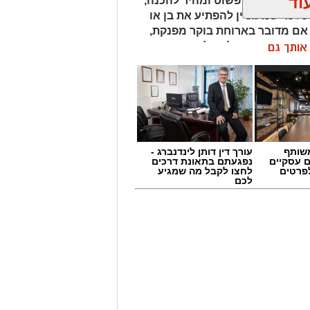
וד
לוה. המתכון פשוט ומהיר להכנה,
ל מי שמעוניין להפתיע את בן או
 אם מדובר בארוחת בוקר מפנקת,
 בסוף היום, הוופל הבלגי בטעם
ן אותך גם
של אהבה. ט"ו באב שמח!
שותף
עורך דין דותן לינדנברג -
ם עסקיים
נפגעתם בתאונת דרכים
לפרטים
לחצו לקבל מה שמגיע
לכם