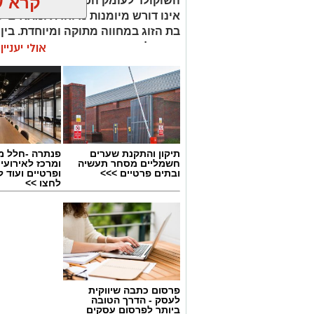
קרא ע
השוקולד לעומק הטעם הייחודי של הח
אינו דורש מיומנות מיוחדת ומתאים לכ
בת הזוג במחווה מתוקה ומיוחדת. בין
קינוח לארוחה רומנטית או פינוק זוגי
אולי יעניי
שוקולד וחלוה יהפוך כל רגע לחגיגה 
תיקון והתקנת שערים
פנתרה -חלל מ
חשמליים מסחר תעשיה
ומרכז לאירועי
ובתים פרטיים >>>
ופרטיים ועוד 
לחצו >>
פרסום כתבה שיווקית
לעסק - הדרך הטובה
ביותר לפרסום עסקים