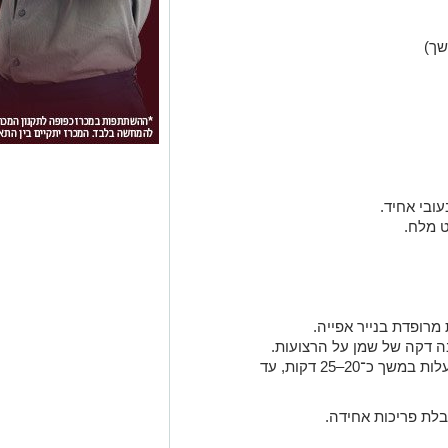
שך)
עובי אחיד.
ט מלח.
מרופדת בנייר אפייה.
ה דקה של שמן על הרצועות.
אופים בתנור שחומם מראש ל־200 מעלות במשך כ־20–25 דקות, עד
לת פריכות אחידה.