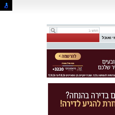
י ואוכל