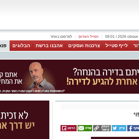
|
המייל האדום
|
לפרסום באתר
ור
לייף סטייל
צרכנות ועסקים
אהבנו ברשת
הבלוגים
פנא
י