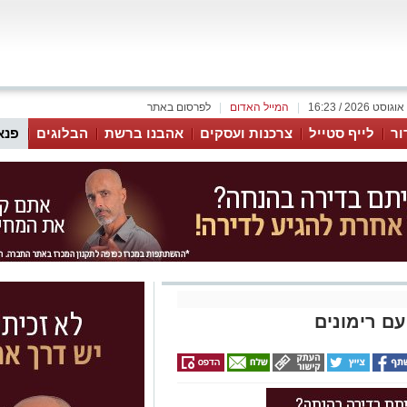
|
המייל האדום
|
לפרסום באתר
ור
לייף סטייל
צרכנות ועסקים
אהבנו ברשת
הבלוגים
פנא
ם רימונים