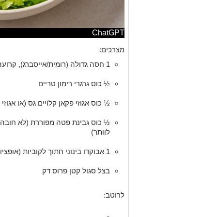
ChatGPT
מצרכים:
1 חסה גדולה (רומית/אייסברג), קרועה או קצוצה גס
½ כוס גרגרי רימון טריים
½ כוס אגוזי פקאן קלויים גס (או אגוזי 
½ כוס גבינת פטה מפוררת (לא חובה,
לוותר)
1 אבוקדו בינוני חתוך לקוביות (אופציונלי)
בצל סגול קטן פרוס דק
לרוטב: