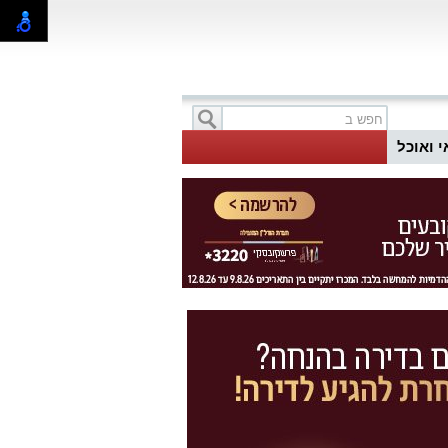
י ואוכל