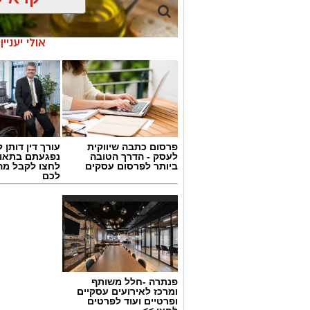
אולי יעניי
פרסום כתבה שיווקית
עורך דין דותן ל
לעסק - הדרך הטובה
נפגעתם בתאונ
ביותר לפרסום עסקים
לחצו לקבל מה
לכם
ai
פנתרה -חלל משותף
מצרכים (ל-2 מנות)
ומרכז לאירועים עסקיים
ופרטיים ועוד לפרטים
4 ביצים