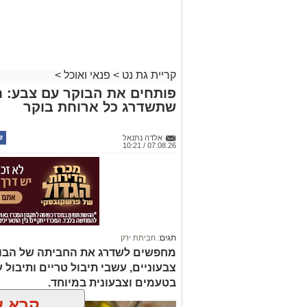
קריית גת נט
>
פנאי ואוכל
>
פותחים את הבוקר עם צבע: ח
שתשדרג כל ארוחת בוקר
אלדה נתנאל
07.08.26 / 10:21
תגים:
חביתת ירק
מחפשים לשדרג את החביתה של הבוק
צבעוניים, עשבי תיבול טריים ותיבול ע
בטעמים וצבעונית במיוחד.
קרא ע