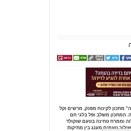
ה.
מוסיפים את קוביות הפלפלים ומקפיצים 3–4 דקות, עד שהן מתרככות אך
 מתכון לקינוח מפנק, מרשים וקל
 הפלפל, הפפריקה והכורכום.
ה. המתכון משלב ופל בלגי חם
ה (אם משתמשים) ומערבבים.
לוה וממרח טחינה בטעם שוקולד
על הפלפלים.
שילוב טעמים מענג בין מתיקות
.