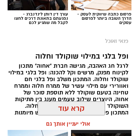
פרסום כתבה שיווקית לעסק -
עורך דין דותן לינדנברג -
הדרך הטובה ביותר לפרסום
נפגעתם בתאונת דרכים לחצו
עסקים
לקבל מה שמגיע לכם
ai
מצרכים (ל-2 מנות)
פנאי ואוכל
4 ביצים
ופל בלגי במילוי שוקולד וחלוה
½ פלפל אדום, חתוך לקוביות קטנות
לרגל חג האהבה, מגישה חברת "אחוה" מתכון
½ פלפל צהוב, חתוך לקוביות קטנות
לקינוח מפנק, מרשים וקל להכנה: ופל בלגי במילוי
¼ פלפל ירוק, חתוך לקוביות קטנות
שוקולד וחלוה. המתכון משלב ופל בלגי חם
½ בצל קטן קצוץ דק (לא חובה)
ואוורירי עם מילוי עשיר של ממרח חלוה וממרח
2 כפות פטרוזיליה קצוצה
טחינה בטעם שוקולד ללא תוספת סוכר של
אחוה, היוצרים שילוב טעמים מענג בין מתיקות
2 כפות עירית קצוצה
השוקולד לעומק הטעם הייחודי של החלוה.
2 כפות גבינה בולגרית מפוררת (לא חובה)
המתכון פשוט ומהיר להכנה, אינו דורש מיומנות
½ כפית פפריקה מתוקה
מיוחדת ומתאים לכל מי שמעוניין להפתיע את בן
קרא עוד
קורט כורכום (לצבע)
או בת הזוג במחווה מתוקה ומיוחדת. בין אם
מדובר בארוחת בוקר מפנקת, קינוח לארוחה
מלח ופלפל שחור לפי הטעם