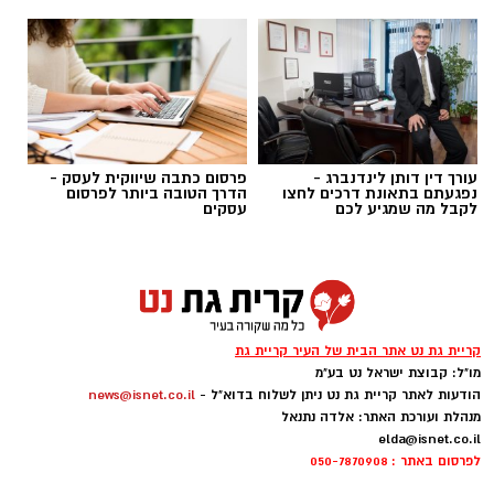
עורך דין דותן לינדנברג -
פרסום כתבה שיווקית לעסק -
נפגעתם בתאונת דרכים לחצו
הדרך הטובה ביותר לפרסום
לקבל מה שמגיע לכם
עסקים
ai
מצרכים (ל-2 מנות)
4 ביצים
½ פלפל אדום, חתוך לקוביות קטנות
קריית גת נט אתר הבית של העיר קריית גת
½ פלפל צהוב, חתוך לקוביות קטנות
מו"ל: קבוצת ישראל נט בע"מ
הודעות לאתר קריית גת נט ניתן לשלוח בדוא"ל -
news@isnet.co.il
¼ פלפל ירוק, חתוך לקוביות קטנות
מנהלת ועורכת האתר: אלדה נתנאל
½ בצל קטן קצוץ דק (לא חובה)
elda@isnet.co.il
2 כפות פטרוזיליה קצוצה
לפרסום באתר : 050-7870908
2 כפות עירית קצוצה