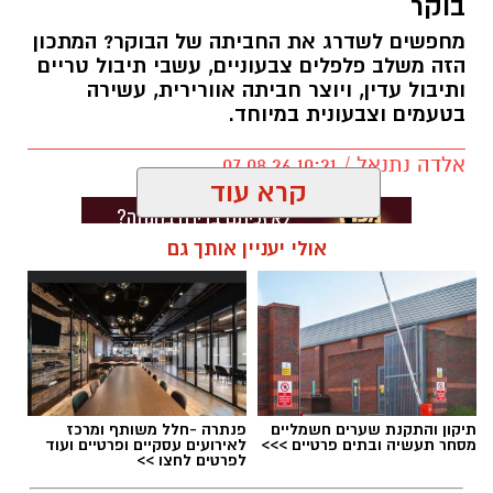
בוקר
מחפשים לשדרג את החביתה של הבוקר? המתכון
הזה משלב פלפלים צבעוניים, עשבי תיבול טריים
ותיבול עדין, ויוצר חביתה אוורירית, עשירה
בטעמים וצבעונית במיוחד.
אלדה נתנאל / 10:21 07.08.26
קרא עוד
אולי יעניין אותך גם
תגים:
חביתת ירק
תיקון והתקנת שערים חשמליים
פנתרה -חלל משותף ומרכז
מסחר תעשיה ובתים פרטיים >>>
לאירועים עסקיים ופרטיים ועוד
לפרטים לחצו >>