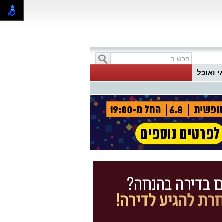
י ואוכל