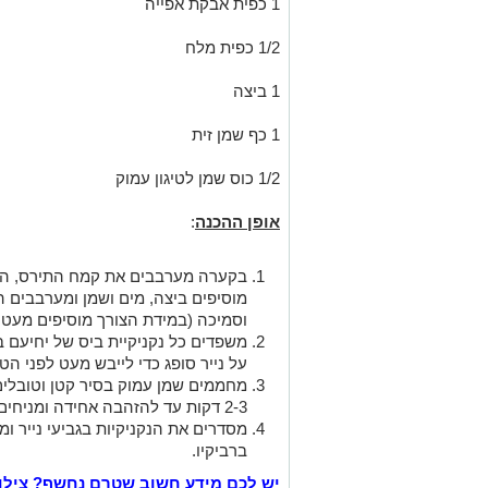
1 כפית אבקת אפייה
1/2 כפית מלח
1 ביצה
1 כף שמן זית
1/2 כוס שמן לטיגון עמוק
אופן ההכנה
:
בקערה מערבבים את קמח התירס, הק
מוסיפים ביצה, מים ושמן ומערבבים
וסמיכה (במידת הצורך מוסיפים מעט 
משפדים כל נקניקיית ביס של יחיעם ב
על נייר סופג כדי לייבש מעט לפני הט
מחממים שמן עמוק בסיר קטן וטובלים
2-3 דקות עד להזהבה אחידה ומניחים על נייר סופג.
מסדרים את הנקניקיות בגביעי נייר ומג
ברביקיו.
יש לכם מידע חשוב שטרם נחשף? צילו