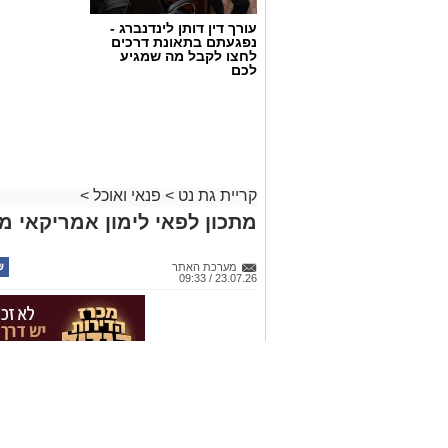
עורך דין דותן לינדנברג -
נפגעתם בתאונת דרכים
לחצו לקבל מה שמגיע
לכם
ופל בלגי במילוי שוקולד וחלוה צילום הדס
מצרכים (לכ-4 ופלים גדולים
):
קריית גת נט
>
פנאי ואוכל
>
1 ו-1/2 כוסות קמח
מתכון לפאי לימון אמריקאי מ
2 ביצים
מערכת האתר
1 כף סוכר
23.07.26 / 09:33
1 כפית תמצית וניל
1/4 כוס שמן (או חמאה מומסת)
1 כוס חלב
תגים:
פאי לימון אמריקאי מפורסם
1 כף אבקת אפייה