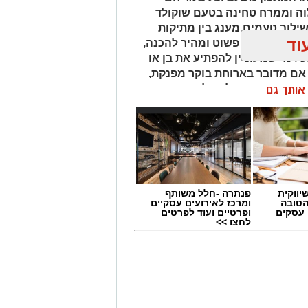
לוה וממרח טחינה בטעם שוקולד
שילוב טעמים מענג בין מתיקות
וד
לוה. המתכון פשוט ומהיר להכנה,
ל מי שמעוניין להפתיע את בן או
 אם מדובר בארוחת בוקר מפנקת,
 בסוף היום, הוופל הבלגי בטעם
ן אותך גם
של אהבה. ט"ו באב שמח!
יווקית
פנתרה -חלל משותף
הטובה
ומרכז לאירועים עסקיים
 עסקים
ופרטיים ועוד לפרטים
לחצו >>