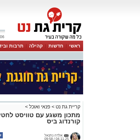
06 אוגוסט 2026 / 16:49
ראשי
חדשות
קהילה
תרבות וביד
קריית גת נט
>
פנאי ואוכל
>
מתכון משגע עם טוויסט לחטי
קורנדוג ביס
אלדה נתנאל
04.11.25 / 09:58