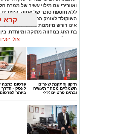
ואוורירי עם מילוי עשיר של ממרח ח
ללא תוספת סוכר של אחוה, היוצרים 
קרא ע
השוקולד לעומק הטעם הייחודי של הח
אינו דורש מיומנות מיוחדת ומתאים לכ
בת הזוג במחווה מתוקה ומיוחדת. בין
קינוח לארוחה רומנטית או פינוק זוגי
אולי יעניי
שוקולד וחלוה יהפוך כל רגע לחגיגה 
תיקון והתקנת שערים
פרסום כתבה ש
חשמליים מסחר תעשיה
לעסק - הדרך 
ובתים פרטיים >>>
ביותר לפרסום