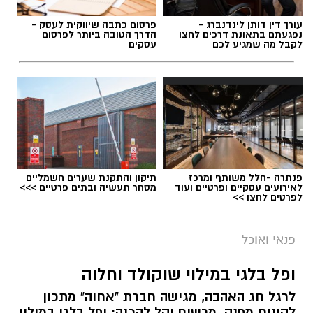
עורך דין דותן לינדנברג -
פרסום כתבה שיווקית לעסק -
נפגעתם בתאונת דרכים לחצו
הדרך הטובה ביותר לפרסום
לקבל מה שמגיע לכם
עסקים
פנתרה -חלל משותף ומרכז
תיקון והתקנת שערים חשמליים
לאירועים עסקיים ופרטיים ועוד
מסחר תעשיה ובתים פרטיים >>>
לפרטים לחצו >>
ai
מצרכים (ל-2 מנות)
פנאי ואוכל
4 ביצים
ופל בלגי במילוי שוקולד וחלוה
½ פלפל אדום, חתוך לקוביות קטנות
לרגל חג האהבה, מגישה חברת "אחוה" מתכון
½ פלפל צהוב, חתוך לקוביות קטנות
לקינוח מפנק, מרשים וקל להכנה: ופל בלגי במילוי