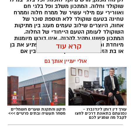
¼ פלפל ירוק, חתוך לקוביות קטנות
שוקולד וחלוה. המתכון משלב ופל בלגי חם
½ בצל קטן קצוץ דק (לא חובה)
ואוורירי עם מילוי עשיר של ממרח חלוה וממרח
2 כפות פטרוזיליה קצוצה
טחינה בטעם שוקולד ללא תוספת סוכר של
אחוה, היוצרים שילוב טעמים מענג בין מתיקות
2 כפות עירית קצוצה
השוקולד לעומק הטעם הייחודי של החלוה.
2 כפות גבינה בולגרית מפוררת (לא חובה)
המתכון פשוט ומהיר להכנה, אינו דורש מיומנות
½ כפית פפריקה מתוקה
מיוחדת ומתאים לכל מי שמעוניין להפתיע את בן
קרא עוד
קורט כורכום (לצבע)
או בת הזוג במחווה מתוקה ומיוחדת. בין אם
מדובר בארוחת בוקר מפנקת, קינוח לארוחה
מלח ופלפל שחור לפי הטעם
אולי יעניין אותך גם
רומנטית או פינוק זוגי בסוף היום, הוופל הבלגי
כפית חמאה וכפית שמן זית לטיגון
בטעם שוקולד וחלוה יהפוך כל רגע לחגיגה של
אהבה. ט"ו באב שמח!
אופן ההכנה
אלדה נתנאל / 09:09 26.07.26
מחממים מחבת עם שמן הזית והחמאה.
מטגנים את הבצל במשך כ-2 דקות.
מוסיפים את קוביות הפלפלים ומקפיצים 3–4
עורך דין דותן לינדנברג -
תיקון והתקנת שערים חשמליים
נפגעתם בתאונת דרכים לחצו
מסחר תעשיה ובתים פרטיים >>>
דקות, עד שהן מתרככות אך נשארות מעט
לקבל מה שמגיע לכם
פריכות.