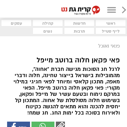
ראשי
חדשות
קהילה
עסקים
לייף סטייל
תרבות
נשים
פנאי ואוכל
פאי פקאן חלוה ברוטב מייפל
לרגל חג הסוכות מגישה חברת "אחוה",
מהמובילות בישראל בייצור טחינה, חלוה ודברי
מאפה, מתכון קלאסי ומיוחד לפאי חגיגי במילוי
מקורי: פאי פקאן חלוה ברוטב מייפל. הפאי
במרקם נימוח ובטעם עשיר של מייפל ופקאן,
בשימוש חלוה מסולסלת של אחוה. המתכון קל
יחסית להכנה והוא מתאים להגשה כקינוח
ולאירוח בסוכה בכל ימות החג. חג שמח!