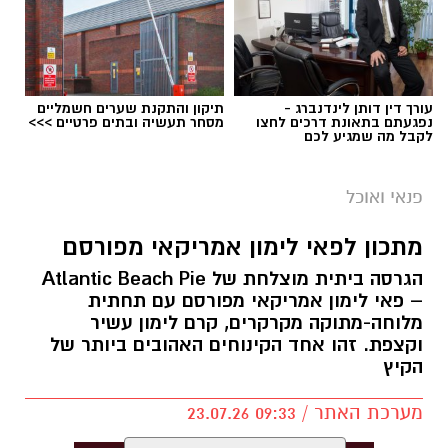
עורך דין דותן לינדנברג -
תיקון והתקנת שערים חשמליים
נפגעתם בתאונת דרכים לחצו
מסחר תעשיה ובתים פרטיים >>>
לקבל מה שמגיע לכם
פנאי ואוכל
מתכון לפאי לימון אמריקאי מפורסם
הגרסה ביתית מוצלחת של Atlantic Beach Pie
– פאי לימון אמריקאי מפורסם עם תחתית
מלוחה-מתוקה מקרקרים, קרם לימון עשיר
ופל בלגי במילוי שוקולד וחלוה צילום הדס ניצן
וקצפת. זהו אחד הקינוחים האהובים ביותר של
הקיץ
מצרכים (לכ-4 ופלים גדולים
):
מערכת האתר / 09:33 23.07.26
1 ו-1/2 כוסות קמח