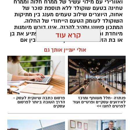
ואוורירי עם מילוי עשיר של ממרח חלוה וממרח
טחינה בטעם שוקולד ללא תוספת סוכר של
אחוה, היוצרים שילוב טעמים מענג בין מתיקות
השוקולד לעומק הטעם הייחודי של החלוה.
המתכון פשוט ומהיר להכנה, אינו דורש מיומנות
מיוחדת ומתאים לכל מי שמעוניין להפתיע את בן
קרא עוד
או בת הזוג במחווה מתוקה ומיוחדת. בין אם
מדובר בארוחת בוקר מפנקת, קינוח לארוחה
אולי יעניין אותך גם
רומנטית או פינוק זוגי בסוף היום, הוופל הבלגי
בטעם שוקולד וחלוה יהפוך כל רגע לחגיגה של
אהבה. ט"ו באב שמח!
אלדה נתנאל / 09:09 26.07.26
פנתרה -חלל משותף ומרכז
פרסום כתבה שיווקית לעסק -
לאירועים עסקיים ופרטיים ועוד
הדרך הטובה ביותר לפרסום
לפרטים לחצו >>
עסקים
תגים:
ופל בלגי במילוי שוקולד וחלוה