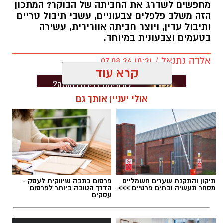
מחפשים לשדרג את החביתה של הבוקר? המתכון
הזה משלב פלפלים צבעוניים, עשבי תיבול טריים
ותיבול עדין, ויוצר חביתה אוורירית, עשירה
בטעמים וצבעונית במיוחד.
אלדה נתנאל / 10:21 07.08.26
קרא עוד
אולי יעניין אותך גם
תגים:
חביתת ירק
תיקון והתקנת שערים חשמליים
פרסום כתבה שיווקית לעסק -
מסחר תעשיה ובתים פרטיים >>>
הדרך הטובה ביותר לפרסום
עסקים