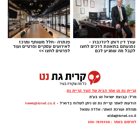
עורך דין דותן לינדנברג -
פנתרה -חלל משותף ומרכז
נפגעתם בתאונת דרכים לחצו
לאירועים עסקיים ופרטיים ועוד
לקבל מה שמגיע לכם
לפרטים לחצו >>
ai
מצרכים (ל-2 מנות)
4 ביצים
½ פלפל אדום, חתוך לקוביות קטנות
קריית גת נט אתר הבית של העיר קריית גת
½ פלפל צהוב, חתוך לקוביות קטנות
מו"ל: קבוצת ישראל נט בע"מ
הודעות לאתר קריית גת נט ניתן לשלוח בדוא"ל -
news@isnet.co.il
¼ פלפל ירוק, חתוך לקוביות קטנות
מנהלת ועורכת האתר: אלדה נתנאל
½ בצל קטן קצוץ דק (לא חובה)
elda@isnet.co.il
2 כפות פטרוזיליה קצוצה
לפרסום באתר : 050-7870908
2 כפות עירית קצוצה
2 כפות גבינה בולגרית מפוררת (לא חובה)