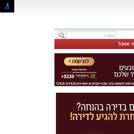
י ואוכל