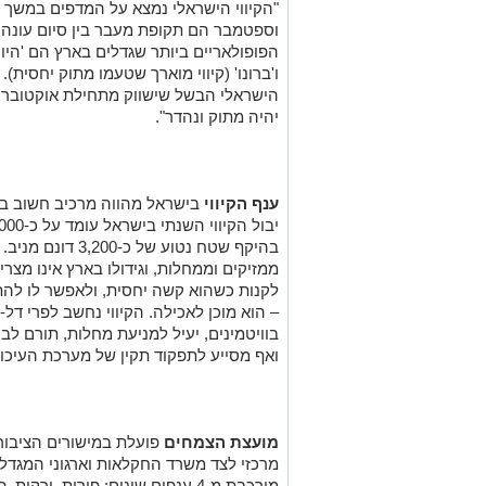
וספטמבר הם תקופת מעבר בין סיום עונה ל
הפופולאריים ביותר שגדלים בארץ הם 'היוו
ו'ברונו' (קיווי מוארך שטעמו מתוק יחסית).
הישראלי הבשל שישווק מתחילת אוקטובר, אז
יהיה מתוק ונהדר".
ענף הקיווי
בישראל מהווה מרכיב חשוב בכל
בהיקף שטח נטוע של 
ממזיקים וממחלות, וגידולו בארץ אינו מצרי
לקנות כשהוא קשה יחסית, ולאפשר לו לה
– הוא מוכן לאכילה. הקיווי נחשב לפרי דל-
בוויטמינים, יעיל למניעת מחלות, תורם לב
ואף מסייע לתפקוד תקין של מערכת העיכול
מועצת הצמחים
פועלת במישורים הציבור
מורכבת מ-4 ענפים שונים: פירות, י