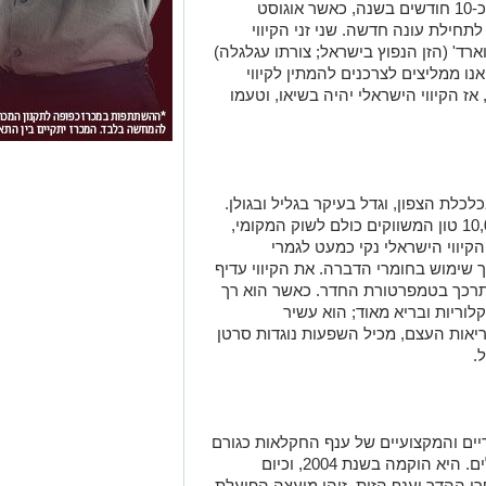
"הקיווי הישראלי נמצא על המדפים במשך כ-10 חודשים בשנה, כאשר אוגוסט
תחילת עונה חדשה. שני זני הקיווי
ארד' (הזן הנפוץ בישראל; צורתו עגלגלה)
 אנו ממליצים לצרכנים להמתין לקיווי
 הקיווי הישראלי יהיה בשיאו, וטעמו
כלת הצפון, וגדל בעיקר בגליל ובגולן.
יבול הקיווי השנתי בישראל עומד על כ-10,000 טון המשווקים כולם לשוק המקומי,
כ-3,200 דונם מניב. הקיווי הישראלי נקי כמעט לגמרי
ך שימוש בחומרי הדברה. את הקיווי עדיף
תרכך בטמפרטורת החדר. כאשר הוא רך
קלוריות ובריא מאוד; הוא עשיר
ריאות העצם, מכיל השפעות נוגדות סרטן
.
יים והמקצועיים של ענף החקלאות כגורם
מרכזי לצד משרד החקלאות וארגוני המגדלים. היא הוקמה בשנת 2004, וכיום
רקות, פרי ההדר וענף הזית. זוהי מועצה הפועלת