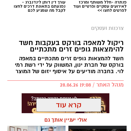
פנתרה -חלל משותף ומרכז
עורך דין דותן לינדנברג -
לאירועים עסקיים ופרטיים ועוד
נפגעתם בתאונת דרכים לחצו
לפרטים לחצו >>
לקבל מה שמגיע לכם
צרכנות ועסקים
קרדיט תמונה magnific
ריקול למאפה בורקס בעקבות חשד
להימצאות גופים זרים מתכתיים
חשד להמצאות גופים זרים מתכתיים במאפה
מה זה בעצם אומר ולמה זה משנה
בורקס של חברת ינון, המשווק על ידי רשת רמי
לוי. בחברה מודיעים על איסוף יזום של המוצר
כרטיס אשראי חוץ בנקאי
הוא כרטיס שמונפק
ישירות על ידי חברת כרטיסי האשראי, ולא כחלק
מנהל האתר / 19:08 28.06.26
מחבילת השירותים של הבנק שבו מתנהל החשבון
שלכם. בשימוש היומיומי, בסופר, בתחנת הדלק או
קרא עוד
באתרי קניות, אין שום הבדל. ההבדל האמיתי הוא
בתנאים: מי קובע את דמי הכרטיס, את מסגרת
אולי יעניין אותך גם
האשראי ואת ההטבות.
תגים:
אזהרת משרד הבריאות
,
ריקול לבורקס של ינון