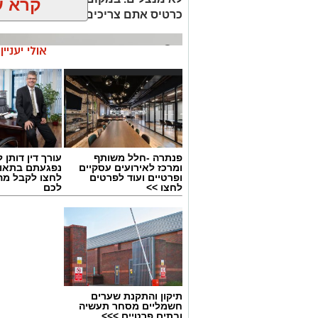
קרא ע
כרטיס אתם צריכים.
אולי יעניי
פנתרה -חלל משותף
עורך דין דותן ל
ומרכז לאירועים עסקיים
נפגעתם בתאונ
ופרטיים ועוד לפרטים
לחצו לקבל מה
לחצו >>
לכם
תיקון והתקנת שערים
חשמליים מסחר תעשיה
קרדיט תמונה magnific
ובתים פרטיים >>>