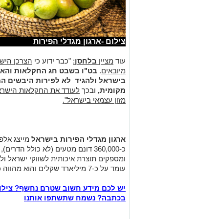
צילום -ארגון מגדלי הפירות
עוד
מציין
בלחסן
:
"כבר ידוע כי
הצרכן הישר
מיובאים
.
בט"ו בשבט חג החקלאות והאד
בישראל ולהגיד
לא
לפירות היבשים המ
מקומית,
ובכך
לעודד את החקלאות הישראל
מזון עצמאי בישראל".
ארגון מגדלי הפירות
בישראל
מייצג אלפ
ומספקים תוצרת איכותית לשווקי ישראל ולי
עומד על כ-7 מיליארד שקלים והוא מהווה כ-23% מהתפוקה החקלאית בארץ
יש לכם מידע חשוב שטרם נחשף? צילו
בכתבה? נשמח שתשתפו אותנו