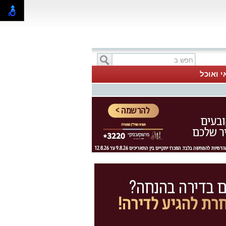
י ואוכל