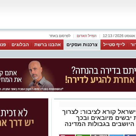
|
המייל האדום
|
לפרסום באתר
ור
לייף סטייל
צרכנות ועסקים
אהבנו ברשת
הבלוגים
פנא
ישראל קורא לציבור: לצרוך
 יבשים מיובאים ובכך
היושבים בגבולות המדינה