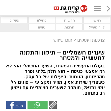
ראשי
חדשות
קהילה
עסקים
לייף סטייל
תרבות
נשים
צרכנות ועסקים
>
תוכן שיווקי
שערים חשמליים – תיקון והתקנה
לתעשייה ולמסחר
בעולם התעשייה והמסחר, השער החשמלי הוא לא
רק אמצעי כניסה – הוא חלק בלתי נפרד
מהביטחון, הנוחות והיעילות של כל עסק.
כשצריך שירות אמין, מהיר ומקצועי – פונים אל
יוסי נתנאל, מומחה לשערים חשמליים עם ניסיון
רב בתחום.