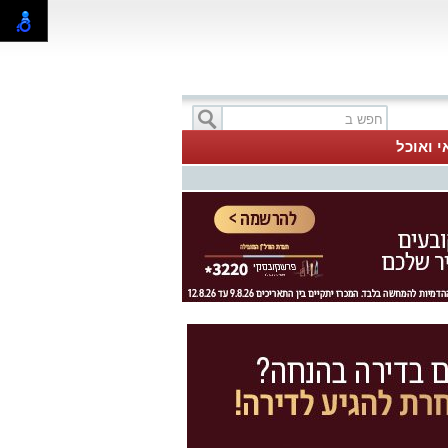
י ואוכל