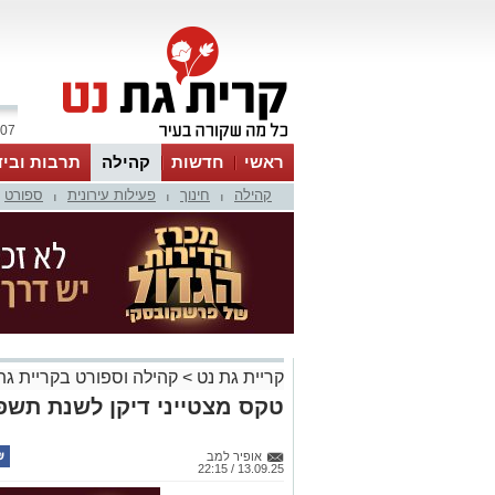
07 אוגוסט 2026 / 15:15
ראשי
חדשות
קהילה
תרבות וביד
קהילה
חינוך
פעילות עירונית
ספורט
|
|
|
קריית גת נט
>
קהילה וספורט בקריית גת
טקס מצטייני דיקן לשנת תשפ
אופיר למב
13.09.25 / 22:15