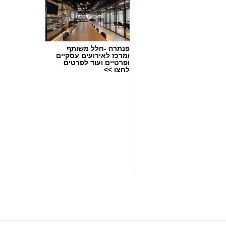
פנתרה -חלל משותף
ומרכז לאירועים עסקיים
צילום: עיריית קריית גת
ופרטיים ועוד לפרטים
לחצו >>
כבוד גדול לספורט בקריית גת: נבחרת ה
העירונית סיימה בהצלחה את השתתפותה 
בהיכל הספורט באשדוד, וחזרה הביתה עם 
20 מתעמלות מהנבחרת, בהובלת המאמנת ג
העיר בתחרות היוקרתית, שהפגישה את מי
הדרום – מאילת ועד אשדוד.
המתעמלות הציגו יכולת מקצועית גבוהה, ת
דופן, תוצאה של חודשים ארוכים של אימו
הישג מיוחד כאשר שתי מתעמלות מהנבחרת
בדרגה התחרותית בירושלים – הישג המעי
הנבחרת.
באליפות מחוז דרום, במסגרת הקרב-רב, ז