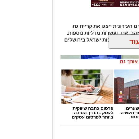
העירונית ייצגו את קריית גת
הב, ארד ועשרות מדליות נוספות.
וד
רותית באליפות ישראל בירושלים
ן אותך גם
שערים
פרסום כתבה שיווקית
ר תעשיה
לעסק - הדרך הטובה
>>>
ביותר לפרסום עסקים