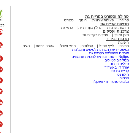
קהילה וספורט בקריית גת
קהילה
פעילות עירונית
חינוך
ספורט
 זהב
חדשות קריית גת
קבו
חדשות ארציות
נדל"ן בקריית גת
כרמי גת
צרכנות ועסקים
תוכן שיווקי
עסקים בקריית גת
 במדליות זהב, כסף וארד, לאחר שביצעו
תרבות ובידור
הופעות
וזכו למחמאות מהשופטים ומהקהל.
ספורט
לייף סטייל
הבלוגים
פנאי ואוכל
אהבנו ברשת
נשים
נטיפס - רשת חברתית לטיפים והמלצות
שערים חשמליים בקריית גת
:
“ההישגים האלו הם תוצר של השקעה
Netips -רשת חברתית לחכמת ההמונים
מסלולים לטיולים
של המתעמלות והצוות. הוכחנו שמחוז
טיולים בדרום
עותי בהתעמלות האמנותית בישראל.”
עורך דין באשדוד
קריית גת נט
חולון נט
פרסום
לאחר עונה עמוסה ומוצלחת, יצאו המתעמלות להפוגה קצרה, וב-1 בספטמבר ישובו
גלובוס סנטר חוף אשקלון
מים מאירוע חדשותי? מצאתם טעות