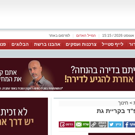
|
המייל האדום
|
לפרסום באתר
ור
לייף סטייל
צרכנות ועסקים
אהבנו ברשת
הבלוגים
פנא
>
חינוך
"ד בקריית גת