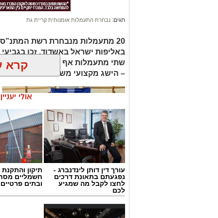
תגים:
נבחרת התעמלות אומנותית קריית גת
20 מתעמלות מנבחרת רשת המתנ”סים 
באליפות ישראל באשדוד, זכו בגביעי ז
קרא ע
שתי מתעמלות אף העפילו לדרגה התח
– הישג מקצועי משמעותי לנבחרת
אולי יעניי
עורך דין דותן לינדנברג -
תיקון והתקנת 
נפגעתם בתאונת דרכים
חשמליים מסח
לחצו לקבל מה שמגיע
ובתים פרטיים 
לכם