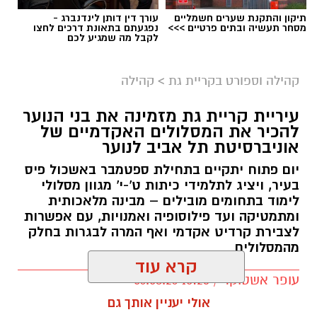
תיקון והתקנת שערים חשמליים
עורך דין דותן לינדנברג -
מסחר תעשיה ובתים פרטיים >>>
נפגעתם בתאונת דרכים לחצו
לקבל מה שמגיע לכם
קהילה וספורט בקריית גת
>
קהילה
צילום: עיריית קריית גת
עיריית קריית גת מזמינה את בני הנוער
כבוד גדול לספורט בקריית גת: נבחרת ההתעמלות
להכיר את המסלולים האקדמיים של
האמנותית של רשת המתנ”סים העירונית סיימה
אוניברסיטת תל אביב לנוער
בהצלחה את השתתפותה באליפות ישראל,
יום פתוח יתקיים בתחילת ספטמבר באשכול פיס
שנערכה בשבוע שעבר בהיכל הספורט באשדוד,
בעיר, ויציג לתלמידי כיתות ט'-י' מגוון מסלולי
לימוד בתחומים מובילים – מבינה מלאכותית
וחזרה הביתה עם שלל גביעים, מדליות והישגים
ומתמטיקה ועד פילוסופיה ואמנויות, עם אפשרות
מרשימים.
לצבירת קרדיט אקדמי ואף המרה לבגרות בחלק
מהמסלולים
20 מתעמלות מהנבחרת, בהובלת המאמנת גילה
קרא עוד
צ’רניאק וצוות המאמנות, ייצגו את העיר בתחרות
עופר אשטוקר / 10:23 06.08.26
היוקרתית, שהפגישה את מיטב המועדונים
אולי יעניין אותך גם
והמתעמלות מכל רחבי הדרום – מאילת ועד