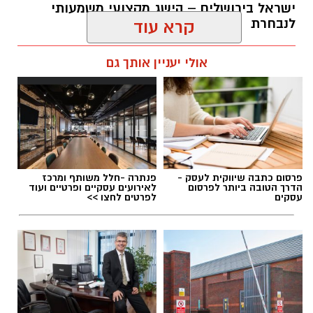
ישראל בירושלים – הישג מקצועי משמעותי
לנבחרת
קרא עוד
עופר אשטוקר / 08:11 07.08.26
אולי יעניין אותך גם
תגים:
נבחרת התעמלות אומנותית קריית גת
פרסום כתבה שיווקית לעסק -
פנתרה -חלל משותף ומרכז
הדרך הטובה ביותר לפרסום
לאירועים עסקיים ופרטיים ועוד
עסקים
לפרטים לחצו >>