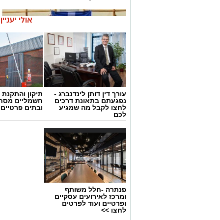
אולי יעניי
עורך דין דותן לינדנברג -
תיקון והתקנת 
נפגעתם בתאונת דרכים
חשמליים מסח
לחצו לקבל מה שמגיע
ובתים פרטיים 
לכם
פנתרה -חלל משותף
ומרכז לאירועים עסקיים
צילום: עיריית קריית גת
ופרטיים ועוד לפרטים
לחצו >>
כבוד גדול לספורט בקריית גת: נבחרת ה