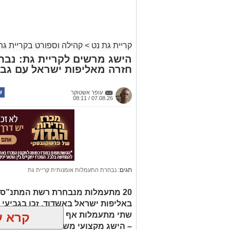
קריית גת נט
>
קהילה וספורט בקריית גת
הישג מרשים לקריית גת: נב
חזרה מאליפות ישראל עם גבי
עופר אשטוקר
07.08.26 / 08:11
תגים:
נבחרת התעמלות אומנותית קריית גת
20 מתעמלות מנבחרת רשת המתנ”סים 
באליפות ישראל באשדוד, זכו בגביעי ז
קרא ע
שתי מתעמלות אף העפילו לדרגה התח
– הישג מקצועי משמעותי לנבחרת