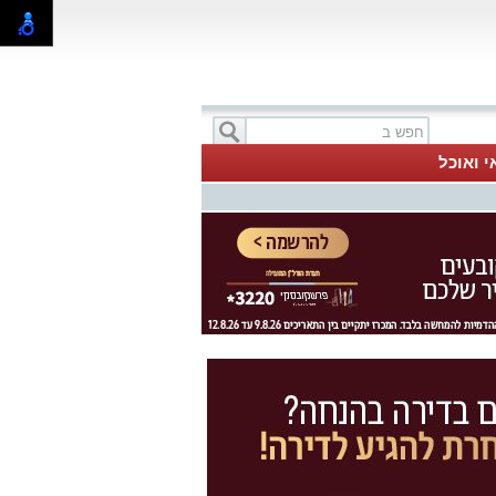
י ואוכל