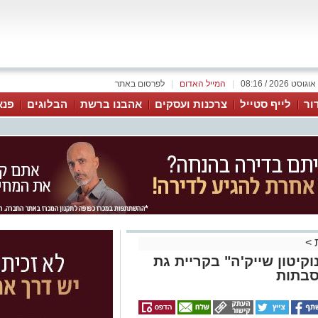
|
המייל האדום
|
לפרסום באתר
ור
לייף סטייל
צרכנות ועסקים
אהבנו ברשת
הבלוגים
פנא
>
קיטון שייק'ה" בקריית גת
סבתות