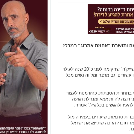
 48, אמא לארבעה ותושבת "אחוזת אתרוג" במרכז
רחל מנהלת את רשת המעונות "תינוקיטון שייק'ה" שהקימה לפני כ־20 שנה לעילוי
עשורים, גם מרצה ומלווה נשים מכל
בתחרות הסבתות, כהזדמנות לעצור
י רוצה להיות אמא ומנהלת רגועה
העיז ולהגשים בכל גיל," אמרה.
ות סדנאות, שיעורים בעמידה מול
גמר תוכרז הזוכה שתייצג את ישראל
ד.