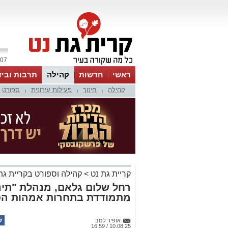
07 אוגוסט 2026 / 08:16
ראשי
חדשות
קהילה
תרבות וביד
קהילה
חינוך
פעילות עירונית
ספורט
|
|
|
קריית גת נט
>
קהילה וספורט בקריית גת
רחל שלום גלאם, מנהלת "תינו
מתמודדת בתחרות אמהות ה
אופיר למב
10.08.25 / 16:59