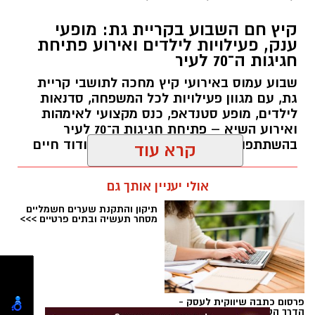
עיריית קריית גת מזמינה את התושבים לקחת חלק
באירוע המרכזי לציון 70 שנה לעיר, שייערך ביום
קיץ חם השבוע בקריית גת: מופעי
ענק, פעילויות לילדים ואירוע פתיחת
חמישי הקרוב, 6 באוגוסט, החל מהשעה 19:00
חגיגות ה־70 לעיר
בפארק פ"ז.
שבוע עמוס באירועי קיץ מחכה לתושבי קריית
במהלך הערב ייהנו המשתתפים מהופעות של
גת, עם מגוון פעילויות לכל המשפחה, סדנאות
לילדים, מופע סטנדאפ, כנס מקצועי לאימהות
שלושה מהאמנים האהובים בישראל – נסרין, ליאור
ואירוע השיא – פתיחת חגיגות ה־70 לעיר
נרקיס והדוד חיים – לצד טקס הענקת אות יקירי
בהשתתפות ליאור נרקיס, נסרין קדרי ודוד חיים
קרא עוד
העיר לשנת 2026, דוכני מזון ופעילויות, ואטרקציות
נוספות לכל המשפחה.
עופר אשטוקר / 10:40 02.08.26
אולי יעניין אותך גם
הכניסה לאירוע היא ללא תשלום, אך מותנית
בהרשמה מראש ובהצגת כרטיס כניסה אישי.
בעירייה מדגישים כי כל משתתף, בכל גיל, מחויב
בכרטיס כניסה נפרד.
תגים:
אירועי קיץ בקריית גת
לקראת האירוע מזכירים המארגנים כי לא תותר
פרסום כתבה שיווקית לעסק -
תיקון והתקנת שערים חשמליים
הדרך הטובה ביותר לפרסום
מסחר תעשיה ובתים פרטיים >>>