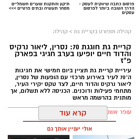
פרסום כתבה שיווקית לעסק -
תיקון והתקנת שערים חשמליים
הדרך הטובה ביותר לפרסום
מסחר תעשיה ובתים פרטיים >>>
עסקים
אילוסטרציה AI
המשפחות בקריית גת מוזמנות לצאת מהשגרה
קהילה וספורט בקריית גת
>
קהילה
ולהחליף את המסכים בזמן איכות משותף בטבע,
קריית גת חוגגת 70: נסרין, ליאור נרקיס
במסגרת אירוע פיקניק משפחות חווייתי שייערך
והדוד חיים יופיעו בערב חגיגי בפארק
באווירה קהילתית.
פ"ז
במהלך האירוע תקבל כל משפחה מעטפת משימות
עיריית קריית גת תציין ביום חמישי את חגיגות
ה־70 לעיר באירוע מרכזי עם הופעות של נסרין,
חווייתית, שתאפשר לה להשתתף בפעילויות
ליאור נרקיס והדוד חיים, לצד טקס יקירי העיר,
מגבשות ומהנות. בנוסף תתקיים תחרות משפחות
מתחמי פעילות ודוכנים. הכניסה ללא תשלום, אך
נושאת פרסים, לצד פיצות, נשנושים והפתעה קטנה
מותנית בהרשמה מראש
לכל משפחה.
עופר אשטוקר / 11:39 03.08.26
קרא עוד
מארגני האירוע מזמינים את המשתתפים להביא
עמם מחצלת, ליהנות מהאווירה הירוקה, לבלות יחד
אולי יעניין אותך גם
וליצור רגעים משפחתיים מיוחדים.