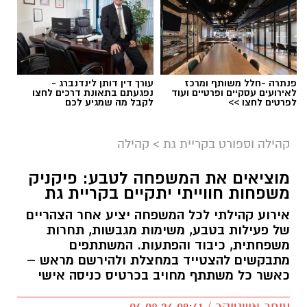
פנתרה -חלל משותף ומרכז
עורך דין דותן לינדנברג -
לאירועים עסקיים ופרטיים ועוד
נפגעתם בתאונת דרכים לחצו
לפרטים לחצו >>
לקבל מה שמגיע לכם
קהילה וספורט בקריית גת
>
קהילה
מוציאים את המשפחה לטבע: פיקניק
משפחות חווייתי יתקיים בקריית גת
אירוע קהילתי לכל המשפחה יציע אחר הצהריים
של פעילות בטבע, משימות מגבשות, תחרות
משפחתית, כיבוד והפתעות. המשתתפים
מתבקשים להצטייד במחצלת ולהירשם מראש –
כאשר כל משתתף מחויב בכרטיס כניסה אישי
עופר אשטוקר / 09:41 04.08.26