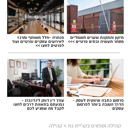
ההשתתפות מותנית בהרשמה מראש, כאשר כל
משתתף ומשתתפת חייבים בכרטיס כניסה אישי.
תגים:
חגיגות 70 לקריית גת
מספר המקומות מוגבל, ולכן מומלץ להירשם
בהקדם.
תיקון והתקנת שערים חשמליים
פנתרה -חלל משותף ומרכז
מסחר תעשיה ובתים פרטיים >>>
לאירועים עסקיים ופרטיים ועוד
לפרטים לחצו >>
להרשמה כנסו כאן!
יש לכם מידע חשוב שטרם נחשף? צילומים מאירוע
חדשותי? מצאתם טעות בכתבה? נשמח שתשתפו
אותנו
פרסום כתבה שיווקית לעסק -
עורך דין דותן לינדנברג -
הדרך הטובה ביותר לפרסום
נפגעתם בתאונת דרכים לחצו
עסקים
לקבל מה שמגיע לכם
חגיגות (אילוסטרציה AI)
קהילה וספורט בקריית גת
>
קהילה