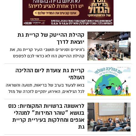
ויוזמות קהילתיות שנועדו לחזק את תחושת
השייכות, הרווחה האישית והחברתית של
המשתתפים.
קהילת ההייטק של קריית גת
יוצאת לדרך
ג'וניורים וסניורים תושבי העיר קריית גת, את
קהילת ההייטק הזו לא כדאי לכם לפספס
קריית גת צועדת ליום ההליכה
העולמי
בואו לצעוד בערב של בריאות, תנועה והשראה
לכל הגילאים, האירוע יתקיים לזכרה של מזל
שניר ז”ל
לראשונה ברשויות המקומיות: כנס
בנושא ״טוהר המידות״ למנהלי
אגפים ומחלקות בעיריית קריית
גת
מקדמים את טוהר המידות בקריית גת