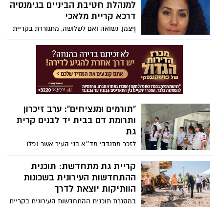
למנהלת חטיבת הביניים בגימנסיה
דרכא קריית מלאכי
וְיצמן, נשואה ואם לשלושה, מתגוררת בקריית
גת ומביאה עמה ניסיון של 28 שנות עשייה
חינוכית ופדגוגית
"תורמים ומנציחים": ערב זיכרון
ותרומת דם בבית יד לבנים קרית
גת
לזכר מתנדבי מד״א בני העיר אשר נפלו
במערכות ישראל
קריית גת מתחדשת: תוכנית
ההתחדשות העירונית בשכונות
הוותיקות יוצאת לדרך
במסגרת תוכנית ההתחדשות העירונית בקריית
גת, עליה הכריז ראש העיר כפיר סויסה יצאה