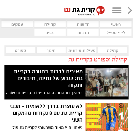
ראשי
חדשות
קהילה
עסקים
לייף סטייל
תרבות
נשים
קהילה
פעילות עירונית
חינוך
ספורט
קהילה וספורט בקריית גת
מאירים לבבות בחנוכה בקריית
גת: שבוע של נתינה, חיבורים
ותקווה
במהלך חג החנוכה התקיימו ב־קריית גת שורה
ארוכה של פעילויות קהילתיות מרגשות,
שהאירו לבבות וחיברו בין דורות, קהילות
לא עוצרת בדרך ללאומית - מכבי
ואוכלוסיות מגוונות – מבני הגיל השלישי, דרך
קריית גת עם 8 נקודות מהמקום
תלמידי החינוך המיוחד והקהילה הרחבה, ועד
השני
לבני המשפחות השכולות.
ניצחון חוץ מאוד משמעותי לקריית גת מול