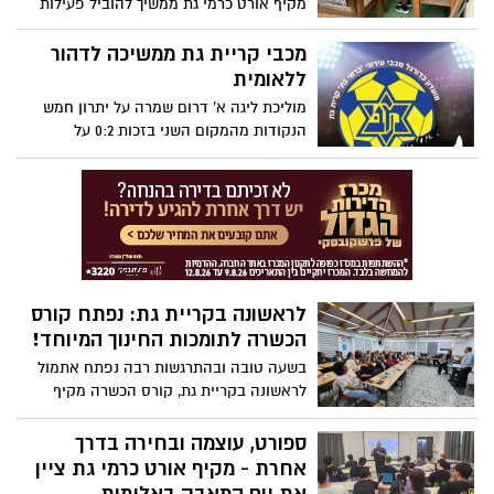
מקיף אורט כרמי גת ממשיך להוביל פעילות
ערכית וחינוכית המשלבת אחריות חברתית,
ערבות הדדית ונתינה לקהילה. היום יצאו
מכבי קריית גת ממשיכה לדהור
תלמידי כיתה י״ב 5 ליום התנדבות משמעותי
ללאומית
במרכז העבודה השיקומי העירוני (מע״ש),
מוליכת ליגה א' דרום שמרה על יתרון חמש
בהובלת המחנכת יעל רהב.
הנקודות מהמקום השני בזכות 0:2 על
מרמורק. מכבי קרית גת, שהוקמה מחדש
וחזרה לליגה א' אחרי חמש שנים, היא
המועמדת מספר 1 לעלייה אחרי שהעפילה
מליגה ב' וביצעה חיזוק משמעותי
לראשונה בקריית גת: נפתח קורס
הכשרה לתומכות החינוך המיוחד!
בשעה טובה ובהתרגשות רבה נפתח אתמול
לראשונה בקריית גת, קורס הכשרה מקיף
לתומכות החינוך המיוחד.
ספורט, עוצמה ובחירה בדרך
אחרת - מקיף אורט כרמי גת ציין