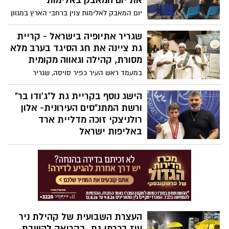
את יום המאבק באלימות
יום המאבק לאלימות צוין ברחבי הארץ במגוון
רחב של מיזמים ופעילויות. במקיף אורט כרמי
גת בחרו לעסוק בנושא מזווית מעשית
שגריר אתיופיה בישראל - קריית
ומעצימה- האלימות בספורט והבחירה בדרך
גת ציינה את חג הסיגד בערב מלא
של סבלנות, סובלנות, שליטה עצמית ואימוץ
מסורת, קהילה וגאווה מקומית
ערכי הספורט.
במעמד ראש העיר כפיר סויסה, שגריר
אתיופיה בישראל מר טספאיי איטיה, נציגי
משרד העליה והקליטה, חברי מועצה, קייסים,
הישג נוסף בקריית גת ל"ג'ודו בר"
תושבים ומכובדים רבים- ערב מרשים ומרגש
ורשת המתנ"סים העירונית- אלון
לציון חג הסיגד.
רולניצקי זוכה מדליית ארד
באליפות ישראל
תנו הרבה כבוד לאלון רולניצקי, זוכה המקום
ה-3 באליפות ישראל שהתקיימה השבוע
ברעננה- בה לקחו חלק מעל 600 ספורטאים
מכל רחבי הארץ.
העצרת השבועית של קהילת ניר
עוז בכרמי גת, בקריאה להשבת