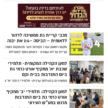
היריבה הישירה שלה בצמרת, קריית מלאכי.
שער עצמי של אוהד פורטמן העלה את קריית
גת ליתרון, רון אשכנזי השווה בפנדל, אליאור
משלי כבש את שער הניצחון בדקה ה64 וזה
הסתיים ב2:1 לקריית גת.
מכבי קריית גת ממשיכה לדהור
ללאומית – הביסה –2:4 את יבנה
מקום ראשון עם 7 נקודות פער מהמקום השני,
קריית גת לא עוצרת - ניצחון נוסף למובילת
הטבלה מול הקהל המקומי שלה כשהיא
מבטלת לחלוטין את בית"ר יבנה. עידן פרץ
למען הקהילה המקומית- תלמידי
הבקיע את השער הראשון בהתמודדות
שכבת יא' ממקיף אורט כרמי גת
(פנדל), והקדיש את השער לרונן ז"ל, אביו
ביום התנדבות בבית וקס
שהלך בטרם עת בסוף נובמבר. אליאור משלי,
ממשיכים בפעילות ערכית- תלמידי כיתה יא' 3
כבש שלושער.
ממקיף אורט כרמי גת, יצאו אתמול בהובלת
מחנכת הכיתה דורית וייץ, להתנדבות בבית
למען הקהילה: תלמידי יב' ממקיף
ווקס- מרכז המטפל בתשושי נפש ותושבים
אורט כרמי גת ביום התנדבות
הסובלים מדמנציה.
מרגש במע״ש העירוני