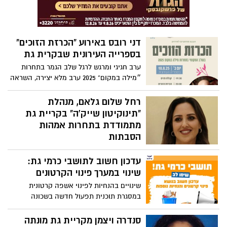
שליחות ערכית ומקצועיות רבה
דני רובס באירוע “הכרזת הזוכים”
בספרייה העירונית שבקרית גת
ערב חגיגי ומרגש לרגל שלב הגמר בתחרות
״מילה במקום” 2025 ערב מלא יצירה, השראה
ואמנות, עם הופעה מיוחדת של דני רובס
רחל שלום גלאם, מנהלת
"תינוקיטון שייק'ה" בקריית גת
מתמודדת בתחרות אמהות
הסבתות
רחל שלום גלאם, בת 48, אמא לארבעה
עדכון חשוב לתושבי כרמי גת:
ותושבת "אחוזת אתרוג" במרכז שפירא
שינוי במערך פינוי הקרטונים
שינויים בהנחיות לפינוי אשפה קרטונית
במסגרת תוכנית תפעול חדשה בשכונה
סנדרה ויצמן מקריית גת מונתה