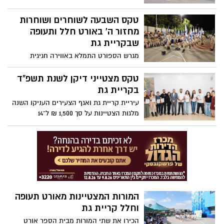
(30.09.2025-01.10.2025) יעודכנו מחירי מוצרי
הדלק הנמצאים בפיקוח, הנמכרים לצרכן
טקס השבעה לשוחרים ושוחרות
בתחנות הדלק
מחזור ה' באורט חלל ותעופה
שבקריית גת
מגרש הספורט התמלא באווירה חגיגית
במיוחד. למעלה מאלף הורים, תלמידים
ואורחים הגיעו לצפות ברגע שבו 143 שוחרים
טקס מצטייני דיקן לשנת תשפ"ד
חדשים מכיתות ט' וי' נשבעו אמונים והצטרפו
בקריית גת
למשפחת חיל האוויר.
עיריית קריית גת ואגף הצעירים העניקו השנה
מלגות הצטיינות על סך 1,500 ₪ ל־14
סטודנטים וסטודנטיות תושבי העיר, שנבחרו
כמצטייני דיקן בפקולטות המובילות בישראל.
המורות המצטיינות מאורט תעופה
וחלל קריית גת
הכירו את שתי המורות מבית הספר אורט