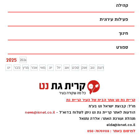
לדרך בנייתן של כ-1500 יחי׳ דיור בלב העיר
קהילה
ועבור כלל האוכלוסייה
פעילות עירונית
חינוך
ספורט
2025
2026
דצמ
נוב
אוק
ספט
אוג
יול
יונ
מאי
אפר
מרץ
פבר
ינו
קריית גת נט אתר הבית של העיר קריית גת
מו"ל: קבוצת ישראל נט בע"מ
הודעות לאתר קריית גת נט ניתן לשלוח בדוא"ל -
news@isnet.co.il
מנהלת ועורכת האתר: אלדה נתנאל
elda@isnet.co.il
לפרסום באתר : 050-7870908