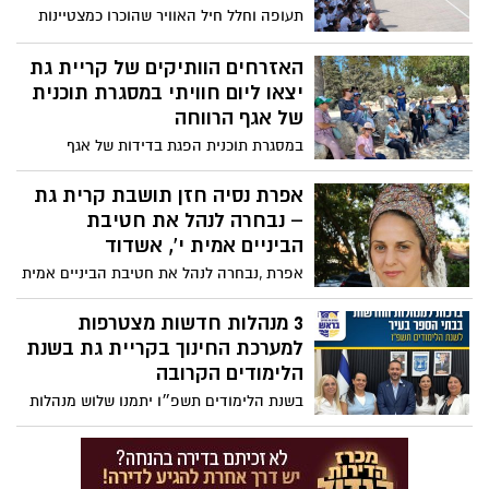
תעופה וחלל חיל האוויר שהוכרו כמצטיינות
וקיבלו אותות הצטיינות על פועלן החינוכי
האזרחים הוותיקים של קריית גת
יצאו ליום חוויתי במסגרת תוכנית
של אגף הרווחה
במסגרת תוכנית הפגת בדידות של אגף
הרווחה, האזרחים הוותיקים יצאו ליום חווייתי
ומעשיר בבית שמש
אפרת נסיה חזן תושבת קרית גת
– נבחרה לנהל את חטיבת
הביניים אמית י', אשדוד
אפרת ,נבחרה לנהל את חטיבת הביניים אמית
י' בעיר אשדוד, ומביאה עמה חזון חינוכי של
אמון, ערכים וצמיחה אישית
3 מנהלות חדשות מצטרפות
למערכת החינוך בקריית גת בשנת
הלימודים הקרובה
בשנת הלימודים תשפ״ו יתמנו שלוש מנהלות
חדשות המנהלות נבחרו בקפידה על ידי
הגורמים המקצועיים, והן מביאות עמן ניסיון
חינוכי עשיר, הכשרה אקדמית מקיפה,