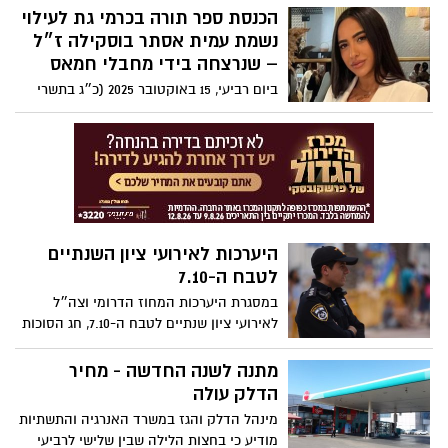
הכנסת ספר תורה בכרמי גת לעילוי
בהשתתפות שופט מחוזי בדימוס, פרקליט
מחוז ובכירים במשטרה לשעבר - קיימה
נשמת עמית אסתר בוסקילה ז״ל
עיריית קריית גת בהנהגת ראש העיר כפיר
– שנרצחה בידי מחבלי חמאס
סויסה כנס מיוחד בנושא טוהר המידות לראשי
ביום רביעי, 15 באוקטובר 2025 (כ״ג בתשרי
האגפים והמחלקות
התשפ״ו), תיערך בכרמי גת הכנסת ספר תורה
מרגשת ומצמררת, לעילוי נשמתה של עמית
אסתר בוסקילה ז״ל, שנרצחה באכזריות בידי
מחבלי חמאס ב7 באוקטובר 2023
היערכות לאירועי ציון השנתיים
לטבח ה-7.10
במסגרת היערכות המחוז הדרומי וצה״ל
לאירועי ציון שנתיים לטבח ה-7.10, חג הסוכות
וחול המועד, שיתקיימו בימים הקרובים בגזרת
הנגב המערבי, שדרות ועוטף עזה - היום (ב')
מתנה לשנה החדשה - מחיר
החל משעות הבוקר - כוחות המשטרה וצה״ל
הדלק עולה
יהיו פרוסים בצירים המרכזיים ובאזורים
מינהל הדלק והגז במשרד האנרגיה והתשתיות
הרלוונטיים
מודיע כי בחצות הלילה שבין שלישי לרביעי