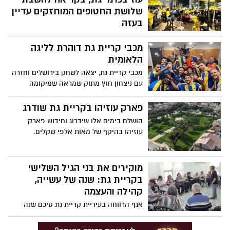
שלושת החטופים המוחזקים עדיין
בעזה
בערב שבת התקיימה העצרת השבועית של
מכבי קריית גת דוהרת לליגה
קהילת ניר עוז בכרמי גת, בקריאה להשבת
שלושת החטופים המוחזקים עדיין בעזה. גם
הלאומית
בגשם, וגם לאחר שחזרו כל חטופי ניר עוז,
מכבי קריית גת, יצאה לשחק בירושלים וחזרה
מחויבותנו נשארת כשהייתה! לא נעצור עד
עם ניצחון חוץ מתוק שמראה שמיקומה
שכל המשפחות יזכו לסגירת המעגל שזכינו
הראשון בליגה א' הוא המקום הנכון ובעיר
לה. גם כאשר היא כואבת, היא הכרחית
מאמינים שהשנה קריית גת תעלה לליגה
פארק עוזיהו בקריית גת שודרג
וקריטית לריפוי.
הלאומית ותייצר עוד עניין בעיר
הושלם בימים אלו שידרוג וחידוש פארק
עוזיהו בהיקף של מאות אלפי שקלים.
מוקירים את בני הגיל השלישי
בקריית גת: שנה של עשייה,
קהילה והעצמה
אגף הרווחה בעיריית קריית גת סיכם שנה
עמוסת עשייה ויוזמות למען בני הגיל השלישי
בעיר – עם מגוון פעילויות, סדנאות, טיולים