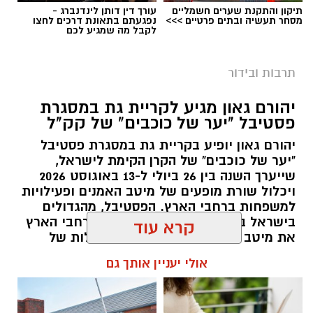
הכניסה לאירוע
ללא תשלום
, אך מותנית
בהרשמה
תיקון והתקנת שערים חשמליים
עורך דין דותן לינדנברג -
מסחר תעשיה ובתים פרטיים >>>
נפגעתם בתאונת דרכים לחצו
מראש
, ותושבי העיר מוזמנים להבטיח את מקומם
לקבל מה שמגיע לכם
מבעוד מועד ולהצטרף לחגיגה העירונית הגדולה של
הקיץ.
תרבות ובידור
יהורם גאון מגיע לקריית גת במסגרת
פסטיבל "יער של כוכבים" של קק"ל
יהורם גאון יופיע בקריית גת במסגרת פסטיבל
"יער של כוכבים" של הקרן הקימת לישראל,
שייערך השנה בין 26 ביולי ל-13 באוגוסט 2026
ויכלול שורת מופעים של מיטב האמנים ופעילויות
למשפחות ברחבי הארץ. הפסטיבל, מהגדולים
בישראל בקיץ הקרוב, מביא לבמות ברחבי הארץ
את מיטב אמני ישראל, כחלק מהפעילות של
קק"ל למען תושבי הצפון והדרום ולמען חיזוק
קרא עוד
האזורים שנפגעו במהלך המלחמה
אולי יעניין אותך גם
עופר אשטוקר / 09:29 14.07.26