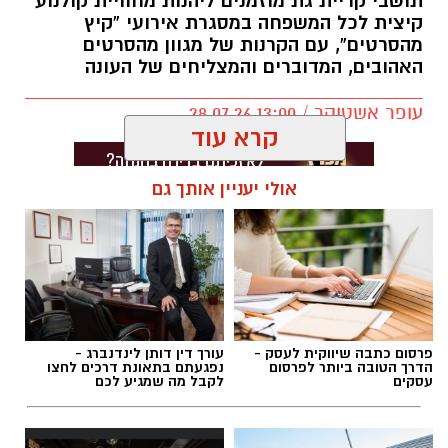
תושבי קריית גת מוזמנים ליהנות מחוויית קולנוע
קיצית לכל המשפחה במסגרת אירועי “קיץ
מהסרטים”, עם הקרנות של מגוון מהסרטים
האהובים, המדוברים והמצליחים של העונה
עופר אשטוקר / 13:00 28.07.26
קרא עוד
אולי יעניין אותך גם
תגים:
סרטים ב-20 שקלים בקריית גת
פרסום כתבה שיווקית לעסק -
עורך דין דותן לינדנברג -
הדרך הטובה ביותר לפרסום
נפגעתם בתאונת דרכים לחצו
עסקים
לקבל מה שמגיע לכם