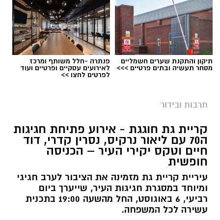
תיקון והתקנת שערים חשמליים
פנתרה -חלל משותף ומרכז
מסחר תעשיה ובתים פרטיים >>>
לאירועים עסקיים ופרטיים ועוד
לפרטים לחצו >>
אילוסטרציה קולנוע
במהלך הקיץ יוקרנו בהיכל התרבות קריית גת
תרבות ובידור
סרטים לכל הגילים, באווירה ממוזגת ועל המסך
קריית גת חוגגת - אירוע פתיחת חגיגות
הגדול, במחיר מיוחד של 20 שקלים בלבד לכרטיס.
ה70 עם ליאור נרקיס, נסרין קדרי, דוד
המיזם נועד לאפשר למשפחות ולתושבים לבלות
חיים וטקס יקירי העיר – הכניסה
בחופשת הקיץ במחיר נגיש, מבלי לצאת מהעיר.
חופשית
עיריית קריית גת מזמינה את הציבור לערב חגיגי
ההקרנות מצטרפות למגוון פעילויות התרבות
ומיוחד במסגרת חגיגות העיר, שייערך ביום
והפנאי שמתקיימות בקריית גת במהלך החופש
רביעי, 6 באוגוסט, החל מהשעה 19:00 בתכנית
הגדול, ומציעות בילוי מהנה לילדים, בני נוער והורים
עשירה לכל המשפחה.
כאחד.