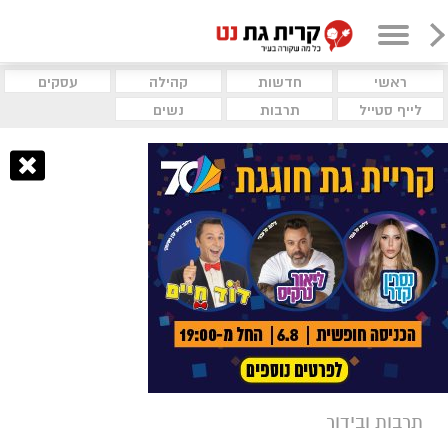
ראשי
חדשות
קהילה
עסקים
לייף סטייל
תרבות
נשים
תרבות ובידור