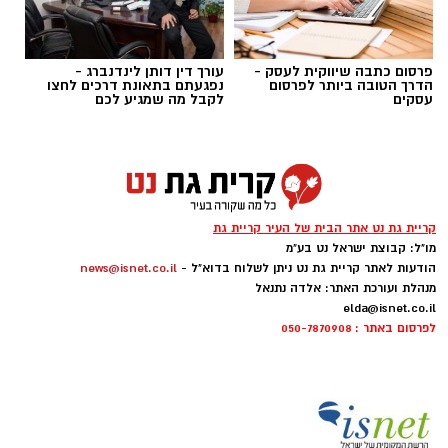
פרסום כתבה שיווקית לעסק -
עורך דין דותן לינדנברג -
הדרך הטובה ביותר לפרסום
נפגעתם בתאונת דרכים לחצו
עסקים
לקבל מה שמגיע לכם
אילוסטרציה קולנוע
במהלך הקיץ יוקרנו בהיכל התרבות קריית גת
סרטים לכל הגילים, באווירה ממוזגת ועל המסך
הגדול, במחיר מיוחד של 20 שקלים בלבד לכרטיס.
קריית גת נט אתר הבית של העיר קריית גת
המיזם נועד לאפשר למשפחות ולתושבים לבלות
מו"ל: קבוצת ישראל נט בע"מ
בחופשת הקיץ במחיר נגיש, מבלי לצאת מהעיר.
הודעות לאתר קריית גת נט ניתן לשלוח בדוא"ל -
news@isnet.co.il
מנהלת ועורכת האתר: אלדה נתנאל
elda@isnet.co.il
ההקרנות מצטרפות למגוון פעילויות התרבות
לפרסום באתר : 050-7870908
והפנאי שמתקיימות בקריית גת במהלך החופש
הגדול, ומציעות בילוי מהנה לילדים, בני נוער והורים
כאחד.
לרכישת כרטיסים ולקבלת מידע נוסף ניתן להיכנס