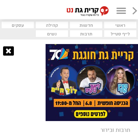
ראשי
חדשות
קהילה
עסקים
לייף סטייל
תרבות
נשים
תרבות ובידור