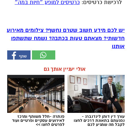
לרכישת כרטיסים:
כרטיסים למופע ״חיות במה״
יש לכם מידע חשוב שטרם נחשף? צילומים מאירוע
חדשותי? מצאתם טעות בכתבה? נשמח שתשתפו
אותנו
אולי יעניין אותך גם
עורך דין דותן לינדנברג -
פנתרה -חלל משותף ומרכז
נפגעתם בתאונת דרכים לחצו
לאירועים עסקיים ופרטיים ועוד
לקבל מה שמגיע לכם
לפרטים לחצו >>