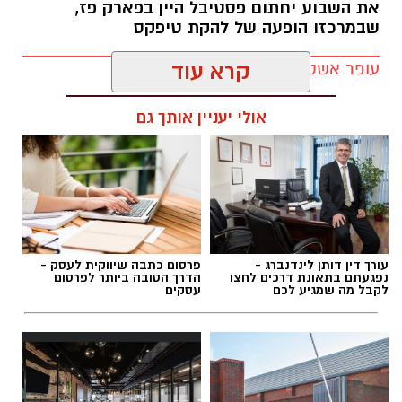
את השבוע יחתום פסטיבל היין בפארק פז,
שבמרכזו הופעה של להקת טיפקס
עופר אשטוקר / 16:41 09.08.26
קרא עוד
אולי יעניין אותך גם
תגים:
אירועי קיץ בקריית גת
עורך דין דותן לינדנברג -
פרסום כתבה שיווקית לעסק -
נפגעתם בתאונת דרכים לחצו
הדרך הטובה ביותר לפרסום
לקבל מה שמגיע לכם
עסקים