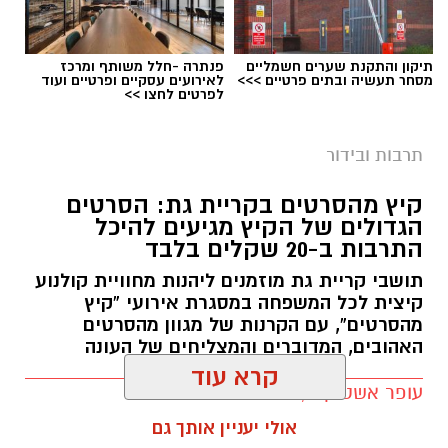
תיקון והתקנת שערים חשמליים
פנתרה -חלל משותף ומרכז
מסחר תעשיה ובתים פרטיים >>>
לאירועים עסקיים ופרטיים ועוד
לפרטים לחצו >>
פסטיבל היין בקריית חוזר
תרבות ובידור
תושבי קריית גת יוכלו ליהנות השבוע משורה ארוכה
של פעילויות ואירועי קיץ ברחבי העיר, לילדים,
קיץ מהסרטים בקריית גת: הסרטים
הגדולים של הקיץ מגיעים להיכל
למשפחות וגם למבוגרים.
התרבות ב-20 שקלים בלבד
הפעילות תיפתח היום (ראשון, 9.8) בשעה 17:30
תושבי קריית גת מוזמנים ליהנות מחוויית קולנוע
בפיקניק משפחות ברחבת בית יוסי שמילה בכרמי
קיצית לכל המשפחה במסגרת אירועי “קיץ
מהסרטים”, עם הקרנות של מגוון מהסרטים
גת. מחיר ההשתתפות עומד על 10 שקלים.
האהובים, המדוברים והמצליחים של העונה
ביום שני (10.8) בשעה 13:00 תצא מרחבת היכל
עופר אשטוקר / 13:00 28.07.26
התרבות פעילות למג'יק קאס, בעלות של 90
קרא עוד
שקלים. בהמשך היום, בשעות 15:30 ו-16:30,