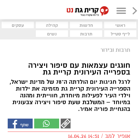
ראשי
חדשות
קהילה
עסקים
לייף סטייל
תרבות
נשים
תרבות ובידור
חוגגים עצמאות עם סיפור ויצירה
בספרייה העירונית קריית גת
לרגל חגיגות יום הולדתה ה־78 של מדינת ישראל,
הספרייה העירונית קריית גת מזמינה את ילדות
וילדי העיר לפעילות מיוחדת, חווייתית ומהנה
במיוחד – המשלבת שעת סיפור ויצירה צבעונית
בהנחיית פוריה אמיר.
אופיר למב / 14:51 16.04.26