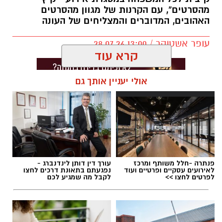
מהסרטים”, עם הקרנות של מגוון מהסרטים
האהובים, המדוברים והמצליחים של העונה
עופר אשטוקר / 13:00 28.07.26
קרא עוד
אולי יעניין אותך גם
תגים:
סרטים ב-20 שקלים בקריית גת
פנתרה -חלל משותף ומרכז
עורך דין דותן לינדנברג -
לאירועים עסקיים ופרטיים ועוד
נפגעתם בתאונת דרכים לחצו
לפרטים לחצו >>
לקבל מה שמגיע לכם