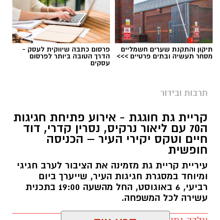
תיקון והתקנת שערים חשמליים
פרסום כתבה שיווקית לעסק -
מסחר תעשיה ובתים פרטיים >>>
הדרך הטובה ביותר לפרסום
עסקים
אילוסטרציה קולנוע
במהלך הקיץ יוקרנו בהיכל התרבות קריית גת
תרבות ובידור
סרטים לכל הגילים, באווירה ממוזגת ועל המסך
קריית גת חוגגת - אירוע פתיחת חגיגות
הגדול, במחיר מיוחד של 20 שקלים בלבד לכרטיס.
ה70 עם ליאור נרקיס, נסרין קדרי, דוד
המיזם נועד לאפשר למשפחות ולתושבים לבלות
חיים וטקס יקירי העיר – הכניסה
בחופשת הקיץ במחיר נגיש, מבלי לצאת מהעיר.
חופשית
עיריית קריית גת מזמינה את הציבור לערב חגיגי
ההקרנות מצטרפות למגוון פעילויות התרבות
ומיוחד במסגרת חגיגות העיר, שייערך ביום
והפנאי שמתקיימות בקריית גת במהלך החופש
רביעי, 6 באוגוסט, החל מהשעה 19:00 בתכנית
הגדול, ומציעות בילוי מהנה לילדים, בני נוער והורים
עשירה לכל המשפחה.
כאחד.