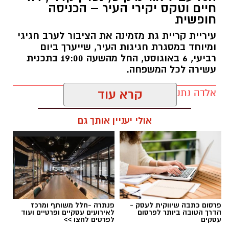
המיזם נועד לאפשר למשפחות ולתושבים לבלות
חיים וטקס יקירי העיר – הכניסה
בחופשת הקיץ במחיר נגיש, מבלי לצאת מהעיר.
חופשית
עיריית קריית גת מזמינה את הציבור לערב חגיגי
ההקרנות מצטרפות למגוון פעילויות התרבות
ומיוחד במסגרת חגיגות העיר, שייערך ביום
והפנאי שמתקיימות בקריית גת במהלך החופש
רביעי, 6 באוגוסט, החל מהשעה 19:00 בתכנית
הגדול, ומציעות בילוי מהנה לילדים, בני נוער והורים
עשירה לכל המשפחה.
כאחד.
אלדה נתנאל / 10:48 21.07.26
קרא עוד
לרכישת כרטיסים ולקבלת מידע נוסף ניתן להיכנס
לקישור שפרסמה העירייה:
אולי יעניין אותך גם
https://did.li/2Xa1H
תגים:
קריית גת חוגגת 70
יש לכם מידע חשוב שטרם נחשף? צילומים מאירוע
את האירוע תנחה
גאולה אבן
, ועל הבמה יופיעו
חדשותי? מצאתם טעות בכתבה? נשמח שתשתפו
פרסום כתבה שיווקית לעסק -
פנתרה -חלל משותף ומרכז
בזה אחר זה
נסרין קדרי
,
ליאור נרקיס
ואומן
הדרך הטובה ביותר לפרסום
לאירועים עסקיים ופרטיים ועוד
אותנו
עסקים
לפרטים לחצו >>
הילדים
דוד חיים
, במופעים שיבטיחו חגיגה