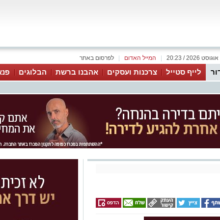
|
המייל האדום
|
לפרסום באתר
ור
לייף סטייל
צרכנות ועסקים
אהבנו ברשת
הבלוגים
פנא