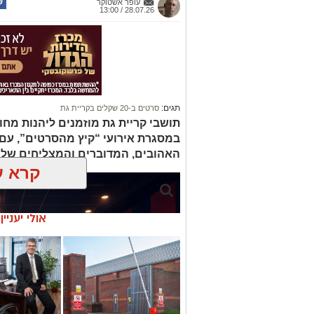
עופר אשטוקר
28.07.26 / 13:00
תגים:
סרטים ב-20 שקלים בקריית גת
תושבי קריית גת מוזמנים ליהנות מחו
במסגרת אירועי “קיץ מהסרטים”, עם
האהובים, המדוברים והמצליחים של 
קרא ע
אולי יעניי