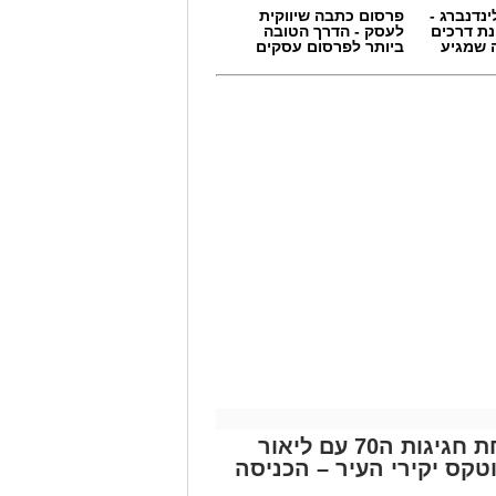
ינדנברג -
פרסום כתבה שיווקית
ת דרכים
לעסק - הדרך הטובה
 שמגיע
ביותר לפרסום עסקים
גת סרטים לכל הגילים, באווירה ממוזגת
סך הגדול, במחיר מיוחד של 20 שקלים בלבד לכרטיס. המיזם נועד לאפשר
במחיר נגיש, מבלי לצאת מהעיר.
ות והפנאי שמתקיימות בקריית גת במהלך
 בני נוער והורים כאחד.
 להיכנס לקישור שפרסמה העירייה:
קריית גת חוגגת - אירוע פתיחת חגיגות ה70 עם ליאור
וטקס יקירי העיר – הכניסה
מים מאירוע חדשותי? מצאתם טעות