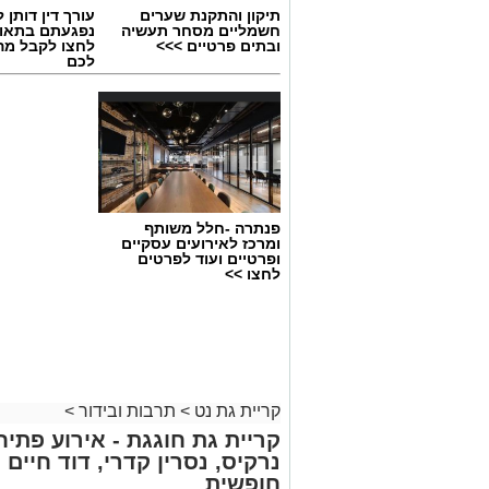
תיקון והתקנת שערים
עורך דין דותן ל
חשמליים מסחר תעשיה
נפגעתם בתאונ
ובתים פרטיים >>>
לחצו לקבל מה
לכם
אילוסטרציה קולנוע
פנתרה -חלל משותף
ומרכז לאירועים עסקיים
במהלך הקיץ יוקרנו בהיכל התרבות קריית 
ופרטיים ועוד לפרטים
ועל המ
לחצו >>
למשפחות ולתושבים לבלות בחופשת הקיץ 
ההקרנות מצטרפות למגוון פעילויות התרב
החופש הגדול, ומציעות בילוי מהנה לילדים,
לרכישת כרטיסים ולקבלת מידע נוסף ניתן
קריית גת נט
>
תרבות ובידור
>
https://did.li/2Xa1H
נרקיס, נסרין קדרי, דוד חיים 
חופשית
יש לכם מידע חשוב שטרם נחשף? צילו