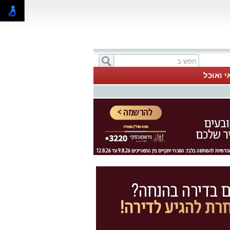
י ואוכל