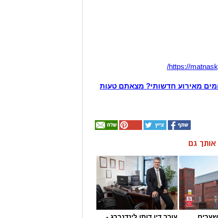
https://matnaskg
מים מאירוע חדשותי? מצאתם טעות
ן אותך גם
שערים
עורך דין דותן לינדנברג -