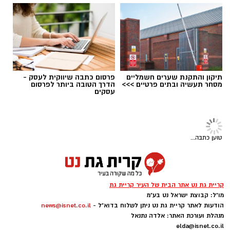
אותנו
הילדים
דוד חיים
, במופעים שיבטיחו חגיגה
מוזיקלית לכל הגילים.
במהלך הערב יתקיים גם
טקס יקירי העיר
, שבו
יוענקו אותות הוקרה לתושבים שתרמו תרומה
משמעותית לקהילה ולעיר לאורך השנים.
תיקון והתקנת שערים חשמליים
פרסום כתבה שיווקית לעסק -
מסחר תעשיה ובתים פרטיים >>>
הדרך הטובה ביותר לפרסום
עסקים
הכניסה לאירוע
ללא תשלום
, אך מותנית
בהרשמה
מראש
, ותושבי העיר מוזמנים להבטיח את מקומם
מבעוד מועד ולהצטרף לחגיגה העירונית הגדולה של
הקיץ.
טוען כתבה...
קריית גת נט אתר הבית של העיר קריית גת
מו"ל: קבוצת ישראל נט בע"מ
הודעות לאתר קריית גת נט ניתן לשלוח בדוא"ל -
news@isnet.co.il
מנהלת ועורכת האתר: אלדה נתנאל
elda@isnet.co.il