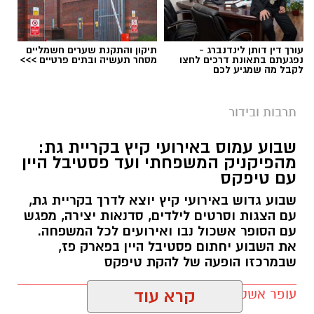
עורך דין דותן לינדנברג -
תיקון והתקנת שערים חשמליים
נפגעתם בתאונת דרכים לחצו
מסחר תעשיה ובתים פרטיים >>>
לקבל מה שמגיע לכם
תרבות ובידור
שבוע עמוס באירועי קיץ בקריית גת:
מהפיקניק המשפחתי ועד פסטיבל היין
עם טיפקס
שבוע גדוש באירועי קיץ יוצא לדרך בקריית גת,
עם הצגות וסרטים לילדים, סדנאות יצירה, מפגש
עם הסופר אשכול נבו ואירועים לכל המשפחה.
את השבוע יחתום פסטיבל היין בפארק פז,
שבמרכזו הופעה של להקת טיפקס
עופר אשטוקר / 16:41 09.08.26
קרא עוד