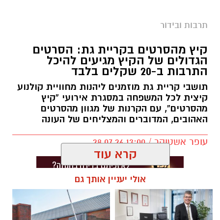
פסטיבל היין בקריית חוזר
תרבות ובידור
תושבי קריית גת יוכלו ליהנות השבוע משורה ארוכה
של פעילויות ואירועי קיץ ברחבי העיר, לילדים,
קיץ מהסרטים בקריית גת: הסרטים
הגדולים של הקיץ מגיעים להיכל
למשפחות וגם למבוגרים.
התרבות ב-20 שקלים בלבד
הפעילות תיפתח היום (ראשון, 9.8) בשעה 17:30
תושבי קריית גת מוזמנים ליהנות מחוויית קולנוע
בפיקניק משפחות ברחבת בית יוסי שמילה בכרמי
קיצית לכל המשפחה במסגרת אירועי “קיץ
מהסרטים”, עם הקרנות של מגוון מהסרטים
גת. מחיר ההשתתפות עומד על 10 שקלים.
האהובים, המדוברים והמצליחים של העונה
ביום שני (10.8) בשעה 13:00 תצא מרחבת היכל
עופר אשטוקר / 13:00 28.07.26
התרבות פעילות למג'יק קאס, בעלות של 90
קרא עוד
שקלים. בהמשך היום, בשעות 15:30 ו-16:30,
תתקיים בבית יוסי שמילה סדנת "לב שוקולד" ללא
אולי יעניין אותך גם
גלוטן לילדים, במחיר של 35 שקלים.
ביום שלישי (11.8) בשעה 17:30 תעלה בהיכל
תגים:
סרטים ב-20 שקלים בקריית גת