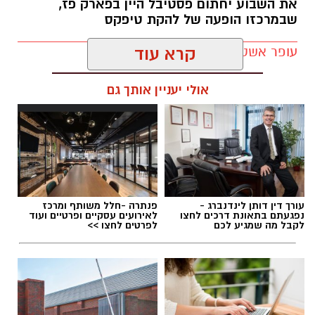
את השבוע יחתום פסטיבל היין בפארק פז,
שבמרכזו הופעה של להקת טיפקס
עופר אשטוקר / 16:41 09.08.26
קרא עוד
אולי יעניין אותך גם
תגים:
אירועי קיץ בקריית גת
עורך דין דותן לינדנברג -
פנתרה -חלל משותף ומרכז
נפגעתם בתאונת דרכים לחצו
לאירועים עסקיים ופרטיים ועוד
לקבל מה שמגיע לכם
לפרטים לחצו >>