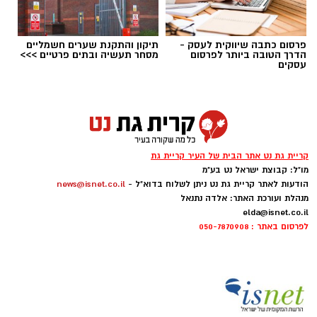
פרסום כתבה שיווקית לעסק -
תיקון והתקנת שערים חשמליים
הדרך הטובה ביותר לפרסום
מסחר תעשיה ובתים פרטיים >>>
עסקים
פסטיבל היין בקריית חוזר
תושבי קריית גת יוכלו ליהנות השבוע משורה ארוכה
של פעילויות ואירועי קיץ ברחבי העיר, לילדים,
קריית גת נט אתר הבית של העיר קריית גת
למשפחות וגם למבוגרים.
מו"ל: קבוצת ישראל נט בע"מ
הודעות לאתר קריית גת נט ניתן לשלוח בדוא"ל -
news@isnet.co.il
הפעילות תיפתח היום (ראשון, 9.8) בשעה 17:30
מנהלת ועורכת האתר: אלדה נתנאל
בפיקניק משפחות ברחבת בית יוסי שמילה בכרמי
elda@isnet.co.il
לפרסום באתר : 050-7870908
גת. מחיר ההשתתפות עומד על 10 שקלים.
ביום שני (10.8) בשעה 13:00 תצא מרחבת היכל
התרבות פעילות למג'יק קאס, בעלות של 90
שקלים. בהמשך היום, בשעות 15:30 ו-16:30,