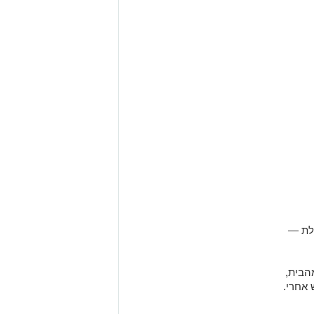
לת —
הבית,
אחרי.