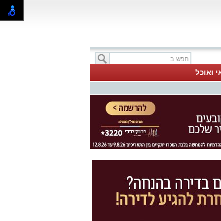
י ואוכל