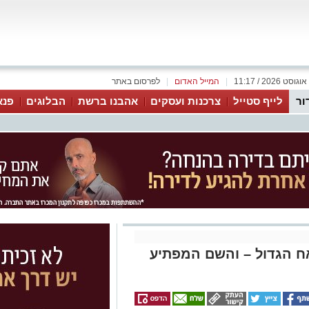
|
המייל האדום
|
לפרסום באתר
ור
לייף סטייל
צרכנות ועסקים
אהבנו ברשת
הבלוגים
פנא
 הגדול – והשם המפתיע