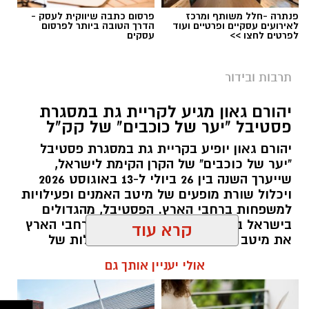
הכניסה לאירוע
ללא תשלום
, אך מותנית
בהרשמה
פנתרה -חלל משותף ומרכז
פרסום כתבה שיווקית לעסק -
לאירועים עסקיים ופרטיים ועוד
הדרך הטובה ביותר לפרסום
מראש
, ותושבי העיר מוזמנים להבטיח את מקומם
לפרטים לחצו >>
עסקים
מבעוד מועד ולהצטרף לחגיגה העירונית הגדולה של
הקיץ.
תרבות ובידור
יהורם גאון מגיע לקריית גת במסגרת
פסטיבל "יער של כוכבים" של קק"ל
יהורם גאון יופיע בקריית גת במסגרת פסטיבל
"יער של כוכבים" של הקרן הקימת לישראל,
שייערך השנה בין 26 ביולי ל-13 באוגוסט 2026
ויכלול שורת מופעים של מיטב האמנים ופעילויות
למשפחות ברחבי הארץ. הפסטיבל, מהגדולים
בישראל בקיץ הקרוב, מביא לבמות ברחבי הארץ
את מיטב אמני ישראל, כחלק מהפעילות של
קק"ל למען תושבי הצפון והדרום ולמען חיזוק
קרא עוד
האזורים שנפגעו במהלך המלחמה
אולי יעניין אותך גם
עופר אשטוקר / 09:29 14.07.26