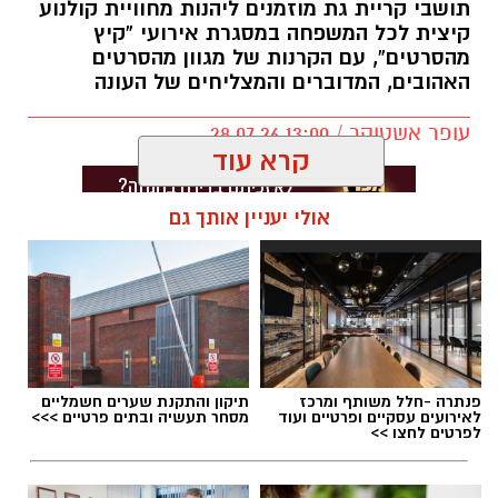
תושבי קריית גת מוזמנים ליהנות מחוויית קולנוע
קיצית לכל המשפחה במסגרת אירועי “קיץ
מהסרטים”, עם הקרנות של מגוון מהסרטים
האהובים, המדוברים והמצליחים של העונה
עופר אשטוקר / 13:00 28.07.26
קרא עוד
אולי יעניין אותך גם
תגים:
סרטים ב-20 שקלים בקריית גת
פנתרה -חלל משותף ומרכז
תיקון והתקנת שערים חשמליים
לאירועים עסקיים ופרטיים ועוד
מסחר תעשיה ובתים פרטיים >>>
לפרטים לחצו >>