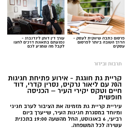
פרסום כתבה שיווקית לעסק -
עורך דין דותן לינדנברג -
הדרך הטובה ביותר לפרסום
נפגעתם בתאונת דרכים לחצו
עסקים
לקבל מה שמגיע לכם
אילוסטרציה קולנוע
במהלך הקיץ יוקרנו בהיכל התרבות קריית גת
תרבות ובידור
סרטים לכל הגילים, באווירה ממוזגת ועל המסך
קריית גת חוגגת - אירוע פתיחת חגיגות
הגדול, במחיר מיוחד של 20 שקלים בלבד לכרטיס.
ה70 עם ליאור נרקיס, נסרין קדרי, דוד
המיזם נועד לאפשר למשפחות ולתושבים לבלות
חיים וטקס יקירי העיר – הכניסה
בחופשת הקיץ במחיר נגיש, מבלי לצאת מהעיר.
חופשית
עיריית קריית גת מזמינה את הציבור לערב חגיגי
ההקרנות מצטרפות למגוון פעילויות התרבות
ומיוחד במסגרת חגיגות העיר, שייערך ביום
והפנאי שמתקיימות בקריית גת במהלך החופש
רביעי, 6 באוגוסט, החל מהשעה 19:00 בתכנית
הגדול, ומציעות בילוי מהנה לילדים, בני נוער והורים
עשירה לכל המשפחה.