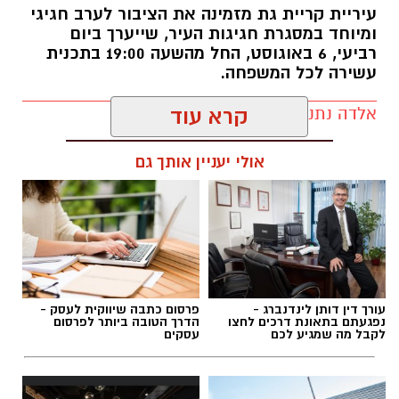
עיריית קריית גת מזמינה את הציבור לערב חגיגי
ההקרנות מצטרפות למגוון פעילויות התרבות
ומיוחד במסגרת חגיגות העיר, שייערך ביום
והפנאי שמתקיימות בקריית גת במהלך החופש
רביעי, 6 באוגוסט, החל מהשעה 19:00 בתכנית
הגדול, ומציעות בילוי מהנה לילדים, בני נוער והורים
עשירה לכל המשפחה.
כאחד.
אלדה נתנאל / 10:48 21.07.26
קרא עוד
לרכישת כרטיסים ולקבלת מידע נוסף ניתן להיכנס
לקישור שפרסמה העירייה:
אולי יעניין אותך גם
https://did.li/2Xa1H
תגים:
קריית גת חוגגת 70
יש לכם מידע חשוב שטרם נחשף? צילומים מאירוע
את האירוע תנחה
גאולה אבן
, ועל הבמה יופיעו
חדשותי? מצאתם טעות בכתבה? נשמח שתשתפו
עורך דין דותן לינדנברג -
פרסום כתבה שיווקית לעסק -
בזה אחר זה
נסרין קדרי
,
ליאור נרקיס
ואומן
נפגעתם בתאונת דרכים לחצו
הדרך הטובה ביותר לפרסום
אותנו
לקבל מה שמגיע לכם
עסקים
הילדים
דוד חיים
, במופעים שיבטיחו חגיגה
מוזיקלית לכל הגילים.