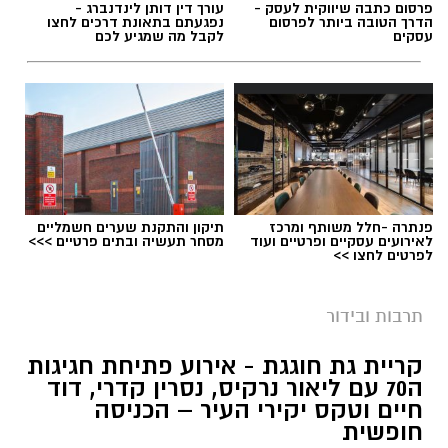
פרסום כתבה שיווקית לעסק -
עורך דין דותן לינדנברג -
הדרך הטובה ביותר לפרסום
נפגעתם בתאונת דרכים לחצו
עסקים
לקבל מה שמגיע לכם
פנתרה -חלל משותף ומרכז
תיקון והתקנת שערים חשמליים
לאירועים עסקיים ופרטיים ועוד
מסחר תעשיה ובתים פרטיים >>>
לפרטים לחצו >>
אילוסטרציה קולנוע
במהלך הקיץ יוקרנו בהיכל התרבות קריית גת
תרבות ובידור
סרטים לכל הגילים, באווירה ממוזגת ועל המסך
קריית גת חוגגת - אירוע פתיחת חגיגות
הגדול, במחיר מיוחד של 20 שקלים בלבד לכרטיס.
ה70 עם ליאור נרקיס, נסרין קדרי, דוד
המיזם נועד לאפשר למשפחות ולתושבים לבלות
חיים וטקס יקירי העיר – הכניסה
בחופשת הקיץ במחיר נגיש, מבלי לצאת מהעיר.
חופשית