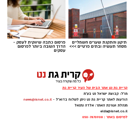
תיקון והתקנת שערים חשמליים
פרסום כתבה שיווקית לעסק -
מסחר תעשיה ובתים פרטיים >>>
הדרך הטובה ביותר לפרסום
עסקים
אילוסטרציה קולנוע
במהלך הקיץ יוקרנו בהיכל התרבות קריית גת
סרטים לכל הגילים, באווירה ממוזגת ועל המסך
הגדול, במחיר מיוחד של 20 שקלים בלבד לכרטיס.
קריית גת נט אתר הבית של העיר קריית גת
המיזם נועד לאפשר למשפחות ולתושבים לבלות
מו"ל: קבוצת ישראל נט בע"מ
בחופשת הקיץ במחיר נגיש, מבלי לצאת מהעיר.
הודעות לאתר קריית גת נט ניתן לשלוח בדוא"ל -
news@isnet.co.il
מנהלת ועורכת האתר: אלדה נתנאל
elda@isnet.co.il
ההקרנות מצטרפות למגוון פעילויות התרבות
לפרסום באתר : 050-7870908
והפנאי שמתקיימות בקריית גת במהלך החופש
הגדול, ומציעות בילוי מהנה לילדים, בני נוער והורים