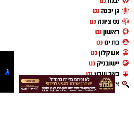
נטיפס - רשת חברתית לטיפים והמלצות
שערים חשמליים בקריית גת
Netips -רשת חברתית לחכמת ההמונים
מסלולים לטיולים
טיולים בדרום