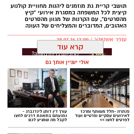
תושבי קריית גת מוזמנים ליהנות מחוויית קולנוע
קיצית לכל המשפחה במסגרת אירועי “קיץ
מהסרטים”, עם הקרנות של מגוון מהסרטים
האהובים, המדוברים והמצליחים של העונה
עופר אשטוקר / 13:00 28.07.26
קרא עוד
אולי יעניין אותך גם
תגים:
סרטים ב-20 שקלים בקריית גת
פנתרה -חלל משותף ומרכז
עורך דין דותן לינדנברג -
לאירועים עסקיים ופרטיים ועוד
נפגעתם בתאונת דרכים לחצו
לפרטים לחצו >>
לקבל מה שמגיע לכם