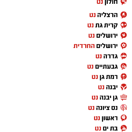
.
במסגרת הפסטיבל יופיע יהורם גאון בקריית גת,
לצד נועה קירל בבאר שבע, שלומי שבת ופבלו
רוזנברג בקריית שמונה, דודו אהרון וזהבה בן
בדימונה, טונה בירוחם, עידן עמדי בפארק אשכול,
התקווה 6 ונטע ברזילי בגולן, עברי לידר, משה פרץ
וזהבה בן בלוחמי הגטאות, איתי לוי בקצרין, אבי
אבורומי במעלות, דודו טסה בגדרות, בן צור בנוף
הגליל, עמיר בניון ויובל דיין במעלה יוסף ורינת בר
בערד.
.
הכניסה לכל האירועים מותנית בהרשמה מראש
באתר קק"ל או באפליקציית קק"ל. המופעים
בקריית שמונה ובקצרין יתקיימו ללא עלות, ושאר
המופעים בתשלום סמלי.
.