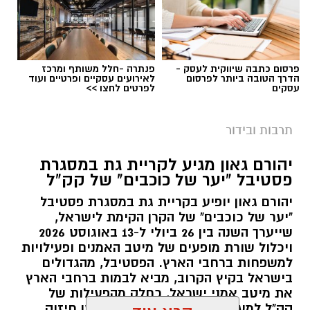
יוענקו אותות הוקרה לתושבים שתרמו תרומה
משמעותית לקהילה ולעיר לאורך השנים.
הכניסה לאירוע
ללא תשלום
, אך מותנית
בהרשמה
פרסום כתבה שיווקית לעסק -
פנתרה -חלל משותף ומרכז
הדרך הטובה ביותר לפרסום
לאירועים עסקיים ופרטיים ועוד
מראש
, ותושבי העיר מוזמנים להבטיח את מקומם
עסקים
לפרטים לחצו >>
מבעוד מועד ולהצטרף לחגיגה העירונית הגדולה של
הקיץ.
תרבות ובידור
יהורם גאון מגיע לקריית גת במסגרת
פסטיבל "יער של כוכבים" של קק"ל
יהורם גאון יופיע בקריית גת במסגרת פסטיבל
"יער של כוכבים" של הקרן הקימת לישראל,
שייערך השנה בין 26 ביולי ל-13 באוגוסט 2026
ויכלול שורת מופעים של מיטב האמנים ופעילויות
למשפחות ברחבי הארץ. הפסטיבל, מהגדולים
בישראל בקיץ הקרוב, מביא לבמות ברחבי הארץ
את מיטב אמני ישראל, כחלק מהפעילות של
קק"ל למען תושבי הצפון והדרום ולמען חיזוק