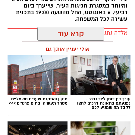
ההקרנות מצטרפות למגוון פעילויות התרבות
ומיוחד במסגרת חגיגות העיר, שייערך ביום
והפנאי שמתקיימות בקריית גת במהלך החופש
רביעי, 6 באוגוסט, החל מהשעה 19:00 בתכנית
הגדול, ומציעות בילוי מהנה לילדים, בני נוער והורים
עשירה לכל המשפחה.
כאחד.
אלדה נתנאל / 10:48 21.07.26
קרא עוד
לרכישת כרטיסים ולקבלת מידע נוסף ניתן להיכנס
לקישור שפרסמה העירייה:
אולי יעניין אותך גם
https://did.li/2Xa1H
תגים:
קריית גת חוגגת 70
יש לכם מידע חשוב שטרם נחשף? צילומים מאירוע
את האירוע תנחה
גאולה אבן
, ועל הבמה יופיעו
חדשותי? מצאתם טעות בכתבה? נשמח שתשתפו
עורך דין דותן לינדנברג -
תיקון והתקנת שערים חשמליים
בזה אחר זה
נסרין קדרי
,
ליאור נרקיס
ואומן
נפגעתם בתאונת דרכים לחצו
מסחר תעשיה ובתים פרטיים >>>
אותנו
לקבל מה שמגיע לכם
הילדים
דוד חיים
, במופעים שיבטיחו חגיגה
מוזיקלית לכל הגילים.
במהלך הערב יתקיים גם
טקס יקירי העיר
, שבו