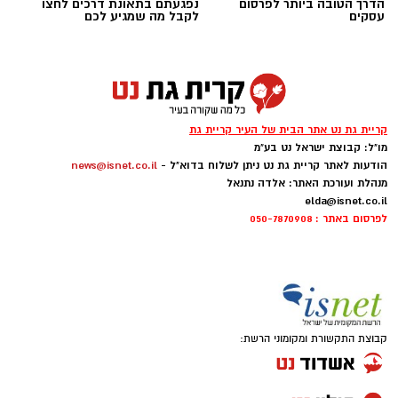
הדרך הטובה ביותר לפרסום
נפגעתם בתאונת דרכים לחצו
עסקים
לקבל מה שמגיע לכם
קריית גת נט אתר הבית של העיר קריית גת
מו"ל: קבוצת ישראל נט בע"מ
הודעות לאתר קריית גת נט ניתן לשלוח בדוא"ל -
news@isnet.co.il
מנהלת ועורכת האתר: אלדה נתנאל
יער של כוכבים (באדיבות קק"ל)
elda@isnet.co.il
לפרסום באתר : 050-7870908
גם השנה מציין הפסטיבל את החוסן של החברה
הישראלית ואת ההוקרה לכוחות הביטחון,
באמצעות מופעים שייערכו בערים, מועצות ויישובים
מצפון ועד דרום. המופע המרכזי של הפסטיבל,
"כוכב של הצדעה", ייערך ב-9 באוגוסט בזאפה
קבוצת התקשורת ומקומוני הרשת:
אמפי שוני בהשתתפות שרית חדד ויוקדש להצדעה
לציבור הישראלי ולכוחות הביטחון.