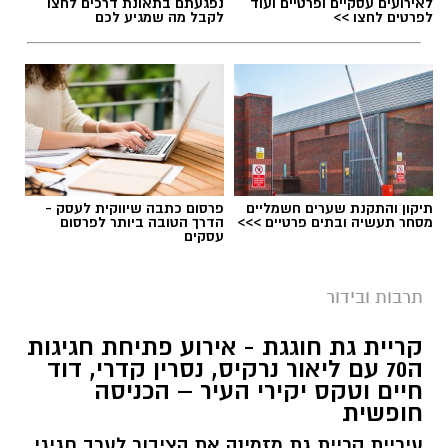
לאירועים עסקיים ופרטיים ועוד
נפגעתם בתאונת דרכים לחצו
לפרטים לחצו >>
לקבל מה שמגיע לכם
תיקון והתקנת שערים חשמליים
פרסום כתבה שיווקית לעסק -
מסחר תעשיה ובתים פרטיים >>>
הדרך הטובה ביותר לפרסום
עסקים
אילוסטרציה קולנוע
במהלך הקיץ יוקרנו בהיכל התרבות קריית גת
תרבות ובידור
סרטים לכל הגילים, באווירה ממוזגת ועל המסך
קריית גת חוגגת - אירוע פתיחת חגיגות
הגדול, במחיר מיוחד של 20 שקלים בלבד לכרטיס.
ה70 עם ליאור נרקיס, נסרין קדרי, דוד
המיזם נועד לאפשר למשפחות ולתושבים לבלות
חיים וטקס יקירי העיר – הכניסה
בחופשת הקיץ במחיר נגיש, מבלי לצאת מהעיר.
חופשית
עיריית קריית גת מזמינה את הציבור לערב חגיגי