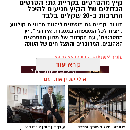
קיץ מהסרטים בקריית גת: הסרטים
הגדולים של הקיץ מגיעים להיכל
התרבות ב-20 שקלים בלבד
תושבי קריית גת מוזמנים ליהנות מחוויית קולנוע
קיצית לכל המשפחה במסגרת אירועי “קיץ
מהסרטים”, עם הקרנות של מגוון מהסרטים
האהובים, המדוברים והמצליחים של העונה
עופר אשטוקר / 13:00 28.07.26
קרא עוד
אולי יעניין אותך גם
תגים:
סרטים ב-20 שקלים בקריית גת
פנתרה -חלל משותף ומרכז
עורך דין דותן לינדנברג -