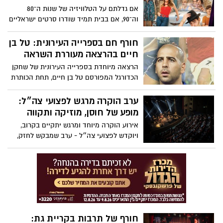
אם גדלתם על הטלוויזיה של שנות ה־80
וה־90, אם בבית תמיד שודרו סרטים ישראליים
קלאסיים, ואם המשפט “מי מתעסק? זה
מיקו!” עדיין מתנגן לכם בראש - זו בדיוק
חורף חם בספרייה העירונית: טל בן
ההצגה בשבילכם.
חיים בהרצאה מעוררת השראה
הרצאה מיוחדת בספרייה העירונית של שחקן
הכדורגל המפורסם טל בן חיים, תחת הכותרת
“איך לשחק את החיים אחרת”
ערב הוקרה מרגש לפצועי צה״ל:
מופע של חוסן, מוזיקה ותקווה
אירוע הוקרה מיוחד ומרגש יתקיים בקרוב,
ויוקדש לפצועי צה״ל - ערב שמבקש לחזק,
לחבר ולהעניק רגע של השראה ותקווה.
חורף של תרבות בקריית גת: