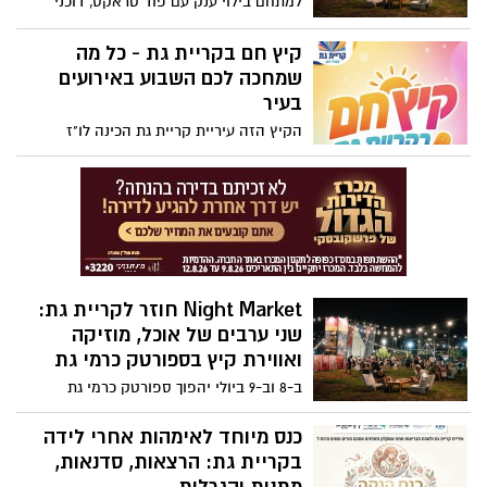
למתחם בילוי ענק עם פוד טראקס, דוכני
זאת במחיר מסובסד של 30 שקלים בלבד
מכירה, מופעי רחוב, מתחם אלכוהול לבני 18+
ואטרקציות לכל המשפחה. הכניסה חופשית
קיץ חם בקריית גת - כל מה
שמחכה לכם השבוע באירועים
בעיר
הקיץ הזה עיריית קריית גת הכינה לו"ז
אירועים מרשים, המתאים לכל המשפחה. זה
מה שמחכה לכם בשבוע הקרוב
Night Market חוזר לקריית גת:
שני ערבים של אוכל, מוזיקה
ואווירת קיץ בספורטק כרמי גת
ב-8 וב-9 ביולי יהפוך ספורטק כרמי גת
למתחם בילוי ענק עם פוד טראקס, דוכני
מכירה, מופעי רחוב, מתחם אלכוהול לבני 18+
כנס מיוחד לאימהות אחרי לידה
ואטרקציות לכל המשפחה. הכניסה חופשית
בקריית גת: הרצאות, סדנאות,