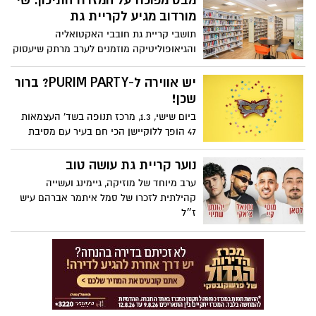
מבט מפוכח על המזרח התיכון: שי
שנון וקורע מצחוק – בדיוק כמו שרק הוא
מורדוב מגיע לקריית גת
יודע.
תושבי קריית גת חובבי האקטואליה
והגיאופוליטיקה מוזמנים לערב מרתק שיעסוק
בזירה האזורית הסוערת שמעצבת את חיינו
כאן ועכשיו
יש אווירה ל-PURIM PARTY? ברור
שכן!
ביום שישי, 1.3, מרכז תנופה בשד’ העצמאות
47 הופך ללוקיישן הכי חם בעיר עם מסיבת
פורים לצעירים 18+ שתימשך עד השעות
הקטנות של הלילה.
נוער קריית גת עושה טוב
ערב מיוחד של מוזיקה, גיימינג ועשייה
קהילתית לזכרו של סמל איתמר אברהם עיש
ז״ל