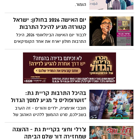
הומור.
יום האישה 2026 בחולון: ישראל
קטורזה מגיע להיכל התרבות
לכבוד יום האישה הבינלאומי 2026, היכל
התרבות חולון יארח את אחד הקומיקאים
האהובים והמצליחים בישראל – ישראל
קטורזה – במופע סטנד־אפ קורע מצחוק
שמבטיח ערב מלא הומור, אנרגיה וצחוק בלתי
פוסק.
בהיכל התרבות קריית גת:
“זוטרופוליס 2” מגיע למסך הגדול
חובבי אנימציה, ילדים והורים - זה הערב
בשבילכם, סרט ההמשך ללהיט האהוב של
דיסני, זוטרופוליס 2, מגיע להקרנה חגיגית
בהיכל התרבות ומבטיח חוויה קולנועית
צ’רלי וחצי בקריית גת - ההצגה
צבעונית, מצחיקה ומרגשת לכל המשפחה.
שמחזירה דור שלם הביתה