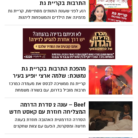
הקולינריה למוזיקה הישראלית.
התרבות בקריית גת
רגע לפני שעונת התותים מסתיימת, קריית גת
מזמינה את הילדים והמשפחות ליהנות
ממופע אהוב במיוחד: הצגת הילדים “האריה
שאהב תות”, בכיכובה של מיקי, שתגיע לעיר
למופע חגיגי ומתוק.
מהפכת התרבות בקריית גת
נמשכת: שלמה ארצי יופיע בעיר
קריית גת ממשיכה לבסס את מעמדה כמרכז
תרבות מוביל בדרום, עם בשורה משמחת
לחובבי המוזיקה: הזמר האהוב שלמה ארצי
יגיע להופעה מיוחדת ונדירה בעיר.
Beef – עונה 2 סדרת הדרמה
המצליחה חוזרת עם קאסט חדש
הסדרה הדרמטית האהובה חוזרת בעונה
חדשה ומסקרנת, הפעם עם צוות שחקנים
שונה לגמרי ועלילה רעננה ובעלת עוצמה.