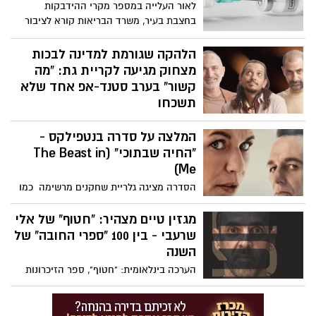
לאור העלייה במספר מקרי ההידבקות
בחצבת בעיר, משרד הבריאות קורא לציבור
להתחסן ולשמור על בריאותכם.
הלהקה שגורמת למדינה לבכות
מצחוק מגיעה לקריית גת: “מה
קשור” בערב סטנד-אפ אחד שלא
תשכחו
השלישייה הקומית האהובה “מה קשור”
המלצה על סדרה בנטפילקס -
נוחתת בקריית גת להופעה חד-פעמית
שתבטיח ערב של צחוק בלתי נשלט. אחרי
"החיה שבתוכי" (The Beast in
שנים של מופעים סולד-אאוט ברחבי הארץ,
Me)
מגיעים השלושה להיכל התרבות המקומי –
הסדרה מציגה גלריית שחקנים מרשימה כמו
וההתרגשות בעיר כבר באוויר.
קלייר דיינס ומתיו ריס, שכיכב בדרמת הריגול
"האמריקאים", ג'ונתן בנקס, מ"שובר שורות"
מגזין טיים מצהיר: "חטוף" של אלי
ו"סמוך על סול" ועוד.
שרעבי - בין 100 "ספרי החובה" של
השנה
הערכה בינלאומית: "חטוף", ספר הזיכרונות
של שורד השבי אלי שרעבי, נבחר על ידי מגזין
טיים כאחד מ-100 הספרים של 2025 ש"חייבים
לקרוא". ולמי שלא ידע, המגזין גם הקדיש