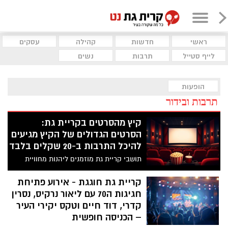
ראשי
חדשות
קהילה
עסקים
לייף סטייל
תרבות
נשים
הופעות
תרבות ובידור
קיץ מהסרטים בקריית גת:
הסרטים הגדולים של הקיץ מגיעים
להיכל התרבות ב-20 שקלים בלבד
תושבי קריית גת מוזמנים ליהנות מחוויית
קולנוע קיצית לכל המשפחה במסגרת אירועי
“קיץ מהסרטים”, עם הקרנות של מגוון
קריית גת חוגגת - אירוע פתיחת
מהסרטים האהובים, המדוברים והמצליחים
חגיגות ה70 עם ליאור נרקיס, נסרין
של העונה
קדרי, דוד חיים וטקס יקירי העיר
– הכניסה חופשית