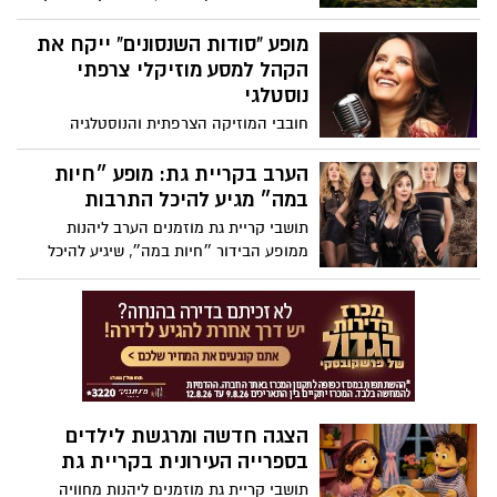
לחוויה משפחתית קסומה במיוחד: המחזמר
האהוב "ספר הג׳ונגל" מגיע להיכל התרבות
מופע “סודות השנסונים” ייקח את
בעיר, וכרטיסים אחרונים בהחלט עדיין זמינים
הקהל למסע מוזיקלי צרפתי
לקראת המופע שייערך היום, יום שלישי,
נוסטלגי
19.5.26.
חובבי המוזיקה הצרפתית והנוסטלגיה
מוזמנים מחר (שני) למופע “סודות השנסונים”,
שיתקיים בהיכל התרבות קריית גת ויביא
הערב בקריית גת: מופע ״חיות
לבמה את הקלאסיקות הצרפתיות האהובות
במה״ מגיע להיכל התרבות
לצד הסיפורים שמאחוריהן.
תושבי קריית גת מוזמנים הערב ליהנות
ממופע הבידור ״חיות במה״, שיגיע להיכל
התרבות בעיר ויבטיח ערב מלא אנרגיה, הומור
וחוויות מהחיים.
הצגה חדשה ומרגשת לילדים
בספרייה העירונית בקריית גת
תושבי קריית גת מוזמנים ליהנות מחוויה