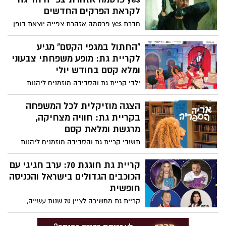
לקראת הפרקים החדשים
חברת yes פרסמה אזהרת צפייה יוצאת דופן
לקראת שידור הפרקים השביעי והשמיני של
העונה החמישית של סדרת הלהיט "פאודה",
"החתול במגפי הקסם" מגיע
בשל תכנים המתארים ומשחזרים את אירועי 7
לקריית גת: מופע משפחתי צבעוני
באוקטובר ועלולים להיות קשים לצפייה עבור
ומלא קסם בחודש יולי
חלק מהצופים.
ילדי קריית גת והסביבה מוזמנים ליהנות
מחוויה תיאטרלית סוחפת במיוחד עם ההצגה
המצליחה "החתול במגפי הקסם", שתעלה על
הצגה מוזיקלית לכל המשפחה
בימת היכל התרבות בעיר ביום שני, 6 ביולי
בקריית גת: חוויה מצחיקה,
2026.
מרגשת ומלאת קסם
תושבי קריית גת והסביבה מוזמנים ליהנות
אחר הצהריים מיוחד לכל המשפחה עם הצגה
מוזיקלית סוחפת, המשלבת הומור, מוזיקה,
קריית גת חוגגת 70: ערב חגיגי עם
מסרים ערכיים והרבה הפתעות בדרך.
הכוכבים הגדולים בישראל והכניסה
חופשית
קריית גת ממשיכה לציין 70 שנות עשייה,
צמיחה והתפתחות עם אירוע חגיגי ומיוחד
שייערך בפארק פ"ז ויאגד על במה אחת את