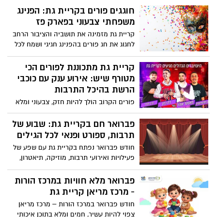
חוגגים פורים בקריית גת: הפנינג
משפחתי צבעוני בפארק פז
קריית גת מזמינה את תושביה והציבור הרחב
לחגוג את חג פורים בהפנינג חגיגי ושמח לכל
המשפחה, שיתקיים ביום שלישי, 3 במרץ,
בפארק פז.
קריית גת מתכוננת לפורים הכי
מטורף שיש: אירוע ענק עם כוכבי
הרשת בהיכל התרבות
פורים הקרוב הולך להיות חזק, צבעוני ומלא
אנרגיה – עם אירוע פורים ענק שמביא לבמה
אחת את היוטיוברים והכוכבים הכי מדוברים
פברואר חם בקריית גת: שבוע של
ברשת, במופע מיוחד לכל חובבי הצחוק,
תרבות, ספורט ופנאי לכל הגילים
האקשן והוייבים הטובים.
חודש פברואר נפתח בקריית גת עם שפע של
פעילויות ואירועי תרבות, מוזיקה, תיאטרון,
ספורט ותוכן מעשיר – לילדים, לנוער
ולמבוגרים
פברואר מלא חוויות במרכז הורות
- מרכז מריאן קריית גת
חודש פברואר במרכז הורות – מרכז מריאן
צפוי להיות עשיר, חמים ומלא בתוכן איכותי