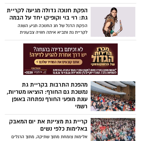
פעולות האיבה – אירוע שמטרתו להביע
תודה, הערכה והוקרה עמוקה לאלו שנפגעו
הפקת חנוכה גדולה מגיעה לקריית
בעת שירותם ובמאבקם להגנת המדינה.
גת: רוי בוי וקופיקו יחד על הבמה
הפקת הדגל של חג החנוכה תגיע השנה
לקריית גת ותביא איתה חוויה צבעונית
ומשעשעת לילדים ולכל המשפחה. כוכב
הילדים רוי בוי והדמות האהובה קופיקו יעלו
על הבמה יחד, לצד עשרות שחקנים ורקדנים,
במופע חדש, מושקע ומלא אווירת חג.
מהפכת התרבות בקריית גת
נמשכת גם החורף: הוציאו מטריות,
עונת מופעי החורף נפתחה באופן
רשמי
באופן חגיגי ובהשתתפותם של אלפי תושבים,
קריית גת מציינת את יום המאבק
נפתחה באופן רשמי עונת המנויים לשנת
2025-2026 של רשת המתנ"סים העירונית
באלימות כלפי נשים
קריית גת!
אלימות צומחת מתוך שתיקה, מתוך הרגלים