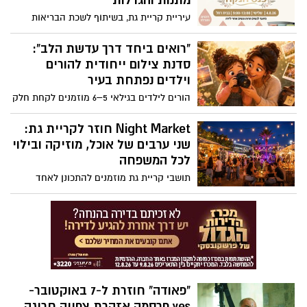
מתנות והגרלות
עיריית קריית גת, בשיתוף לשכת הבריאות
מחוז אשקלון, מזמינות אימהות אחרי לידה
להשתתף בכנס ייחודי שיעסוק בנושאי הנקה,
"רואים ביחד דרך עדשת הלב":
בריאות והורות, ויעניק כלים מקצועיים לצד
סדנת צילום ייחודית להורים
חוויה מהנה ומעשירה.
וילדים נפתחת בעיר
הורים לילדים בגילאי 5–6 מוזמנים לקחת חלק
בסדנת צילום חווייתית ומרגשת, שתעניק זמן
איכות משותף ותאפשר לחזק את הקשר בין
Night Market חוזר לקריית גת:
הורה לילד באמצעות עולם הצילום.
שני ערבים של אוכל, מוזיקה ובילוי
לכל המשפחה
תושבי קריית גת מוזמנים להתכונן לאחד
מאירועי הקיץ המרכזיים בעיר: ה־Night
Market חוזר לספורטק כרמי גת ויתקיים
במשך שני ערבים חגיגיים, בימים רביעי
וחמישי, 8–9 ביולי, בין השעות 19:00 ל־23:00.
"פאודה" חוזרת ל-7 באוקטובר-
yes פרסמה אזהרת צפייה חריגה