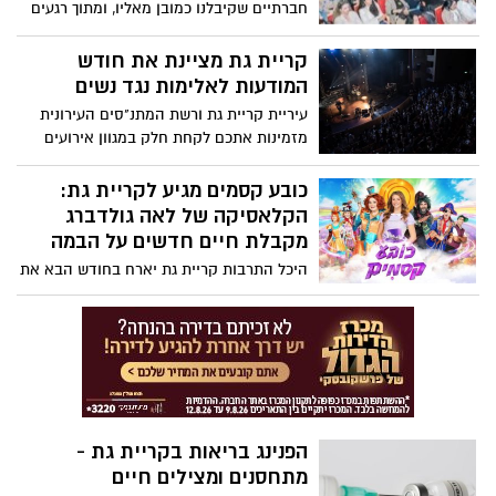
חברתיים שקיבלנו כמובן מאליו, ומתוך רגעים
קטנים שבהם בחרנו שלא להתערב.
קריית גת מציינת את חודש
המודעות לאלימות נגד נשים
עיריית קריית גת ורשת המתנ"סים העירונית
מזמינות אתכם לקחת חלק במגוון אירועים
משמעותיים, מעוררי השראה וחשיבה
כובע קסמים מגיע לקריית גת:
הקלאסיקה של לאה גולדברג
מקבלת חיים חדשים על הבמה
היכל התרבות קריית גת יארח בחודש הבא את
“כובע קסמים” – הצגה מוזיקלית וססגונית
המבוססת על ספרה האהוב של לאה גולדברג.
הפנינג בריאות בקריית גת -
מתחסנים ומצילים חיים