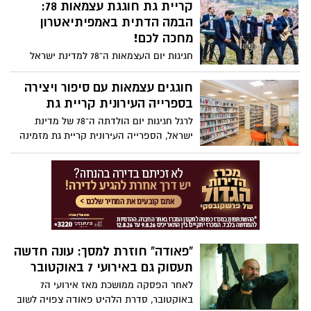
העלילה נפתחת בעימות שנראה שולי, אך
קריית גת חוגגת עצמאות 78:
במהרה מתעצם והופך להתנגשות רגשית
הבמה הדתית באמפיתיאטרון
סוערת בין הדמויות. דרך קשרים מורכבים,
מחכה לכם!
מתחים אישיים והתפרצויות בלתי צפויות,
חגיגות יום העצמאות ה־78 למדינת ישראל
הסדרה בוחנת עד כמה רחוק אנשים עלולים
מגיעות לקריית גת – וגם השנה צפויה חגיגה
להידרדר כשהכעס משתלט עליהם. זו עונה
מיוחדת לכל המשפחה בבמה הדתית
חוגגים עצמאות עם סיפור ויצירה
אינטנסיבית, רבת דרמה ומלאת תפניות, שלא
באמפיתיאטרון העירוני!
בספרייה העירונית קריית גת
תשאיר אף צופה אדיש.
לרגל חגיגות יום הולדתה ה־78 של מדינת
ישראל, הספרייה העירונית קריית גת מזמינה
את ילדות וילדי העיר לפעילות מיוחדת,
חווייתית ומהנה במיוחד – המשלבת שעת
סיפור ויצירה צבעונית בהנחיית פוריה אמיר.
“פאודה” חוזרת למסך: עונה חדשה
תעסוק גם באירועי 7 באוקטובר
לאחר הפסקה ממושכת מאז אירועי ה7
באוקטובר, סדרת הלהיט פאודה צפויה לשוב