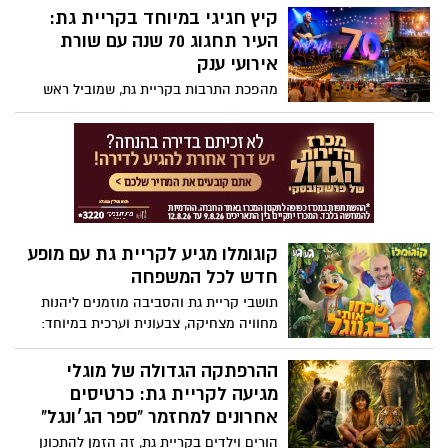
הרך.
קיץ חגיגי במיוחד בקריית גת:
העיר תחגוג 70 שנה עם שורת
אירועי ענק
מהפכת התרבות בקריית גת, שמוביל ראש
העיר כפיר סויסה, ממשיכה גם בקיץ הקרוב –
והשנה צפוי לתושבים קיץ חגיגי במיוחד
בסימן 70 שנה לעיר.
קוגומלו מגיע לקריית גת עם מופע
חדש לכל המשפחה
תושבי קריית גת והסביבה מוזמנים ליהנות
מחוויה מצחיקה, צבעונית וערכית במיוחד:
כוכב הילדים האהוב קוגומלו מגיע לעיר עם
הצגה חדשה לכל המשפחה.
ההרפתקה הגדולה של מוגלי
מגיעה לקריית גת: כרטיסים
אחרונים למחזמר "ספר הג׳ונגל"
הורים וילדים בקריית גת, זה הזמן להתכונן