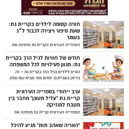
מיוחדים ושכיר חרב לשעבר הסובל
מפוסט־טראומה קשה. קריסי יוצא למסע
נקמה אלים ומסוכן נגד האחראים לפיגוע
המוני.
חוויה קסומה לילדים בקריית גת:
שעת סיפור ויצירה לכבוד ל״ג
בעומר
הספרייה העירונית בקריית גת מזמינה את
ילדי העיר והוריהם לקחת חלק בפעילות
חווייתית ומעשירה במיוחד לכבוד חג ל״ג
חודש של חוויות לגיל הרך בקריית
בעומר
גת: מגוון פעילויות לכל המשפחה
הורים לילדים בגיל הרך בקריית גת – זה
בדיוק בשבילכם: חודש מאי מביא עמו שפע
של פעילויות חווייתיות, מהנות ומעשירות
במרכז העירוני, המיועדות לילדים ולהורים
ערב ייחודי בספרייה העירונית
כאחד.
קריית גת “צליל מטוגן” מחבר בין
מטבח למוזיקה
הספרייה העירונית קריית גת מזמינה את
התושבים לערב חווייתי ומיוחד תחת הכותרת
“צליל מטוגן” – מפגש מרתק המשלב בין עולם
“האריה שאהב תות” מגיע להיכל