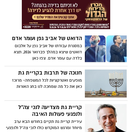
בתאריכי שני אירועים מרכזיים שהיו אמורים
להתקיים בימים הקרובים.
הדואט של אביב גפן ועומר אדם
במסגרת עבודתו של אביב גפן על אלבום
דואטים שיצא במהלך פברואר 2026, תצא
בלדה עם עומר אדם. צפו כאן
חנוכה של תרבות בקריית גת
מופעים ואטרקציות לכל המשפחה- מרוכז
כאן את כל מה שמחכה לנו בחג האורות
קריית גת מצדיעה לנכי צה"ל
ולנפגעי פעולות האיבה
עיריית קריית גת תקיים בחודש הבא ערב
מיוחד ומרגש המוקדש כולו לנכי צה"ל ולנפגעי