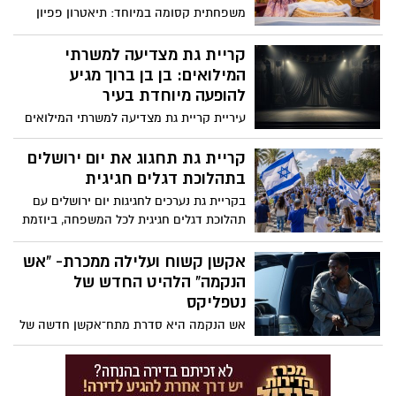
משפחתית קסומה במיוחד: תיאטרון פפיון
חוזר לספרייה העירונית עם הצגת הילדים
החדשה ״אח חדש במשפחה״ – הצגה
קריית גת מצדיעה למשרתי
מרגשת, מצחיקה ומלאת קסם המיועדת
המילואים: בן בן ברוך מגיע
לילדים בגילאי 3 עד 7.
להופעה מיוחדת בעיר
עיריית קריית גת מצדיעה למשרתי המילואים
ומזמינה אותם לערב מיוחד של הומור וצחוק
עם הסטנדאפיסט בן בן ברוך, שיגיע להופיע
קריית גת תחגוג את יום ירושלים
בהיכל התרבות בעיר.
בתהלוכת דגלים חגיגית
בקריית גת נערכים לחגיגות יום ירושלים עם
תהלוכת דגלים חגיגית לכל המשפחה, ביוזמת
עיריית קריית גת ורשת המתנ״סים העירונית.
אקשן קשוח ועלילה ממכרת- “אש
הנקמה” הלהיט החדש של
נטפליקס
אש הנקמה היא סדרת מתח־אקשן חדשה של
Netflix שעלתה ב-2026 ומבוססת על סדרת
הספרים Man on Fire מאת איי.ג'יי. קווינל .
העלילה עוקבת אחרי ג'ון קריסי, לוחם כוחות