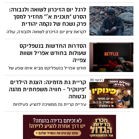
בעונה חמישית כבר בחודש הבא. לפי פרסום
ראשון, עליית העונה מתוכננת לאמצע מאי,
לרגל יום הזיכרון לשואה ולגבורה:
כאשר אירוע הבכורה נקבע ל10 במאי בכפוף
הסרט "תוכנית א׳" מחזיר למסך
להתפתחויות הביטחוניות.
פרק נשכח של נקמה יהודית
לקראת ציון יום הזיכרון לשואה ולגבורה, עולה
מחדש לתודעה הסרט הישראלי "תוכנית א׳" –
דרמת מתח היסטורית המטילה זרקור על אחד
הסדרות החדשות בנטפליקס
הפרקים הפחות מוכרים שלאחר השואה:
שעולות בחודש אפריל ושוות
ניסיונם של ניצולים יהודים לנקום בפושעים
צפייה
הנאצים.
חודש אפריל בנטפליקס מביא איתו שפע של
סדרות חדשות ומגוונות מכל הז’אנרים
מדרמות מרגשות וריאליטי סוחף ועד מותחנים
קריית גת מזמינה: הצגת הילדים
מסקרנים במיוחד. לרגל חג הפסח, ובזמן שבו
"פינוקיו" - חוויה משפחתית מהנה
רבים מבלים יותר בבית, לא רק בגלל החג אלא
ובטוחה
גם על רקע המצב הביטחוני, אלו הסדרות
עיריית קריית גת ממשיכה להציע פעילויות
החדשות שעולות לשירות הסטרימינג ושווה
הפגה מהנות ומחזקות גם בתקופה המאתגרת
להוסיף לרשימת הצפייה.
– והפעם מזמינה אתכם להצגת הילדים
האהובה "פינוקיו", שתעניק רגעים של שמחה,
דמיון וחיבור לכל המשפחה.