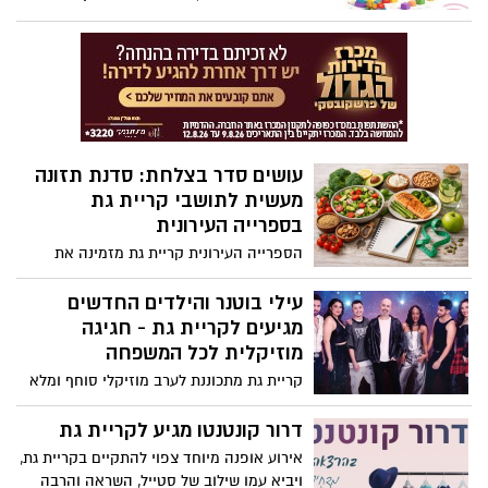
להורים ולילדים המרכז מזמין הורים ותינוקות,
פעוטות והגיל הרך לקחת חלק בשורה של
פעילויות מהנות, חינוכיות ומעשירות
עושים סדר בצלחת: סדנת תזונה
מעשית לתושבי קריית גת
בספרייה העירונית
הספרייה העירונית קריית גת מזמינה את
הציבור הרחב לקחת חלק בסדנת תזונה
ייחודית שתעניק כלים פרקטיים לאורח חיים
עילי בוטנר והילדים החדשים
בריא ומאוזן – גם בשגרה עמוסה ולחוצה.
מגיעים לקריית גת - חגיגה
מוזיקלית לכל המשפחה
קריית גת מתכוננת לערב מוזיקלי סוחף ומלא
אנרגיות: עילי בוטנר והילדים החדשים מגיעים
להופעה חגיגית עם כל הלהיטים האהובים -
דרור קונטנטו מגיע לקריית גת
לצד שירים חדשים ומרגשים מתוך האלבום
אירוע אופנה מיוחד צפוי להתקיים בקריית גת,
החדש.
ויביא עמו שילוב של סטייל, השראה והרבה