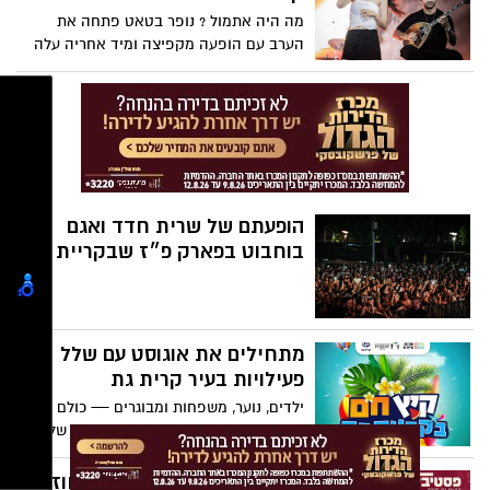
מה היה אתמול ? נופר בטאט פתחה את
הערב עם הופעה מקפיצה ומיד אחריה עלה
לבמה ששון שאולוב, והחום המטורף התגמד
מול האנרגיות שלו – היה טירוף!
הופעתם של שרית חדד ואגם
בוחבוט בפארק פ״ז שבקריית גת
מתחילים את אוגוסט עם שלל
פעילויות בעיר קרית גת
ילדים, נוער, משפחות ומבוגרים — כולם
מוזמנים להצטרף לאירועים הכי שווים של
השבוע הקרוב
פסטיבל היין של קריית גת חוזר: