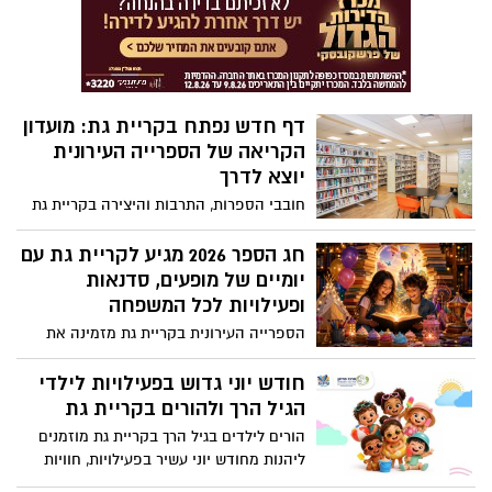
מיטב האמנים בישראל, לצד טקס יקירי העיר
לשנת 2026 ושלל פעילויות לכל המשפחה.
דף חדש נפתח בקריית גת: מועדון
הקריאה של הספרייה העירונית
יוצא לדרך
חובבי הספרות, התרבות והיצירה בקריית גת
מוזמנים לקחת חלק ביוזמה חדשה ומסקרנת:
הספרייה העירונית משיקה את מועדון
חג הספר 2026 מגיע לקריית גת עם
הקריאה החדש, שיאגד לאורך השנה מפגשים
יומיים של מופעים, סדנאות
עם סופרים, יוצרים ואנשי תרבות מובילים
ופעילויות לכל המשפחה
בישראל.
הספרייה העירונית בקריית גת מזמינה את
תושבי העיר לחגוג את חג הספר 2026 בשני
אירועים חגיגיים ומיוחדים שיתקיימו במהלך
חודש יוני גדוש בפעילויות לילדי
חודש יוני, עם מגוון רחב של פעילויות,
הגיל הרך ולהורים בקריית גת
מופעים, סדנאות והפתעות לכל המשפחה.
הורים לילדים בגיל הרך בקריית גת מוזמנים
ליהנות מחודש יוני עשיר בפעילויות, חוויות
ותכנים מיוחדים לכל המשפחה במרכז לגיל