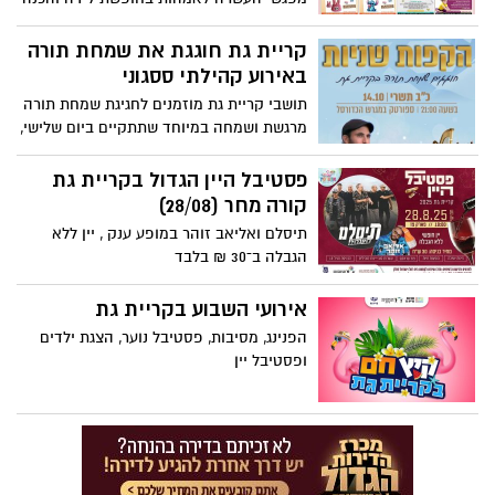
לכיתה א'- הכל במקום אחד
קריית גת חוגגת את שמחת תורה
באירוע קהילתי ססגוני
תושבי קריית גת מוזמנים לחגיגת שמחת תורה
מרגשת ושמחה במיוחד שתתקיים ביום שלישי,
14 באוקטובר (כ”ב בתשרי), בשעה 21:00,
במגרש הכדורסל שבספורטק העירוני.
פסטיבל היין הגדול בקריית גת
קורה מחר (28/08)
תיסלם ואליאב זוהר במופע ענק , יין ללא
הגבלה ב־30 ₪ בלבד
אירועי השבוע בקריית גת
הפנינג, מסיבות, פסטיבל נוער, הצגת ילדים
ופסטיבל יין