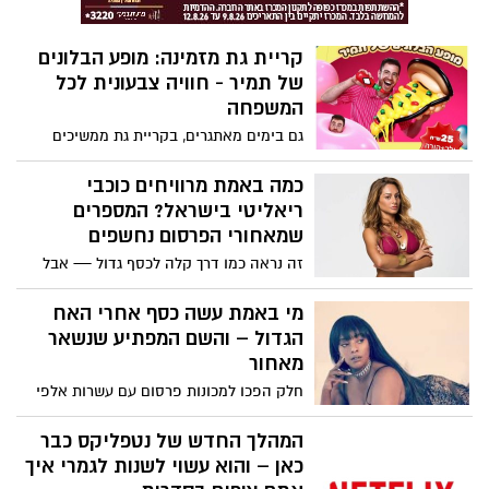
קריית גת מזמינה: מופע הבלונים
של תמיר - חוויה צבעונית לכל
המשפחה
גם בימים מאתגרים, בקריית גת ממשיכים
לייצר רגעים של שמחה והפוגה לילדים
ולהורים. עיריית קריית גת מזמינה אתכם
כמה באמת מרוויחים כוכבי
למופע הבלונים של תמיר – פעילות חווייתית,
ריאליטי בישראל? המספרים
מהנה וצבעונית לכל המשפחה.
שמאחורי הפרסום נחשפים
זה נראה כמו דרך קלה לכסף גדול — אבל
הנתונים האמיתיים מספרים סיפור אחר לגמרי
מי באמת עשה כסף אחרי האח
הגדול – והשם המפתיע שנשאר
מאחור
חלק הפכו למכונות פרסום עם עשרות אלפי
שקלים בחודש – אחרים נעלמו כמעט לגמרי,
למרות חשיפה עצומה
המהלך החדש של נטפליקס כבר
כאן – והוא עשוי לשנות לגמרי איך