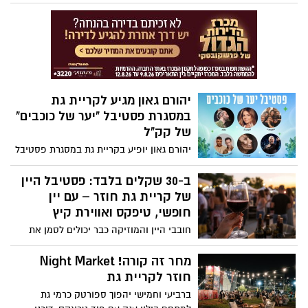
עיריית קריית גת מזמינה את הציבור לערב
חגיגי ומיוחד במסגרת חגיגות העיר, שייערך
ביום רביעי, 6 באוגוסט, החל מהשעה 19:00
בתכנית עשירה לכל המשפחה.
יהורם גאון מגיע לקריית גת
במסגרת פסטיבל "יער של כוכבים"
של קק"ל
יהורם גאון יופיע בקריית גת במסגרת פסטיבל
"יער של כוכבים" של הקרן הקימת לישראל,
שייערך השנה בין 26 ביולי ל-13 באוגוסט 2026
ב-30 שקלים בלבד: פסטיבל היין
ויכלול שורת מופעים של מיטב האמנים
של קריית גת חוזר – עם יין
ופעילויות למשפחות ברחבי הארץ. הפסטיבל,
חופשי, טיפקס ואווירת קיץ
מהגדולים בישראל בקיץ הקרוב, מביא לבמות
חובבי היין והמוזיקה כבר יכולים לסמן את
ברחבי הארץ את מיטב אמני ישראל, כחלק
התאריך ביומן: פסטיבל היין 2026 של קריית
מהפעילות של קק"ל למען תושבי הצפון
גת יתקיים ביום חמישי, 13 באוגוסט, החל
מחר זה קורה! Night Market
והדרום ולמען חיזוק האזורים שנפגעו במהלך
מהשעה 19:00 בפארק פז, ויציע ערב של יין
חוזר לקריית גת
המלחמה
ללא הגבלה, הופעה של להקת טיפקס, דוכני
ברביעי וחמישי יהפוך ספורטק כרמי גת
אוכל, פינות ישיבה והפתעות נוספות - וכל