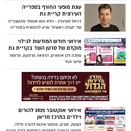
להשתתף במגוון אירועים מרתקים ומעוררי
עונת מופעי החורף בספרייה
השראה שיתקיימו בעיר לאורך החודש.
העירונית קריית גת
דניאל סטיופין - הלא הוא אנטולי מהקצבייה
של "קופה ראשית" מגיע להתארח בספרייה
בסדנה מרגשת ומצחיקה.
אירועי חודש המודעות לגילוי
מוקדם של סרטן השד בקריית גת
מחכה לכן אימונים, הרצאה מרתקת, תרומת
שיער ועוד
אירועי אוקטובר 2025 להורים
וילדים במרכז מריאן
הצגות, חוגים, מפגשי איכות להורה ולילד,
מפגשי העשרה לאמהות בחופשת לידה והכנה