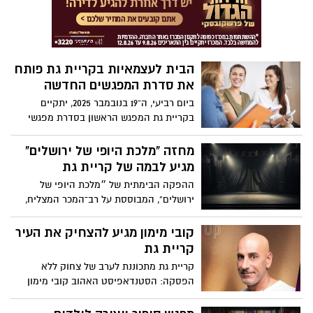
בחודש שעבר את השער שלו לשרעבי.
הבית לעצמאיות בקריית גת פותח
את סדרת המפגשים החדשה
ביום רביעי, ה־19 בנובמבר 2025, יתקיים
בקריית גת המפגש הראשון בסדרת מפגשי
העצמה המיועדת לעצמאיות בעיר.
מחזה "מלכת היופי של ירושלים"
מגיע לבמה של קריית גת
ההפקה הבימתית של ״מלכת היופי של
ירושלים“, המבוססת על רב־המכר המצליח,
מגיעה להיכל התרבות קריית גת ליומיים של
הצגות מרגשות – ב־18 וב־19 בנובמבר 2025
קובי מימון מגיע להצחיק את העיר
בשעה 20:30.
קריית גת
קריית גת מתכוננת לערב של צחוק ללא
הפסקה: הסטנדאפיסט האהוב קובי מימון
מגיע להיכל התרבות העירוני