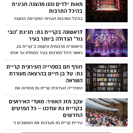
מאות ילדים נהנו מהצגה חגיגית
בהיכל התרבות
בהיכל התרבות העירוני התקיימה ההצגה
המושקעת “שכחו אותי בוולוג”, שזכתה
להיענות מרשימה ומילאה את האולם במאות
לראשונה בקריית גת: חגיגת “נובי
ילדים ובני משפחותיהם.
גוד” הגדולה ביותר בעיר
היסטוריה תרבותית נרשמה ב־קריית גת,
כאשר היכל התרבות בעיר התמלא עד אפס
מקום באירוע חגיגי ומרגש לציון פתיחת השנה
האזרחית – חגיגת “נובי גוד” הגדולה ביותר
חורף חם בספרייה העירונית קריית
שנערכה בעיר עד היום.
גת: טל בן חיים בהרצאה מעוררת
השראה
הספרייה העירונית קריית גת מזמינה את
תושבות ותושבי העיר לערב מיוחד במסגרת
סדרת “חורף חם”, עם הרצאתו של שחקן
עקב מזג האוויר: מועדי האירועים
הכדורגל הבינלאומי טל בן חיים – “איך לשחק
בקריית גת עודכנו – כל הפרטים
את החיים אחרת”.
החדשים
עיריית קריית גת מעדכנת את התושבים כי
בעקבות מזג האוויר הסוער הוחלט על שינוי