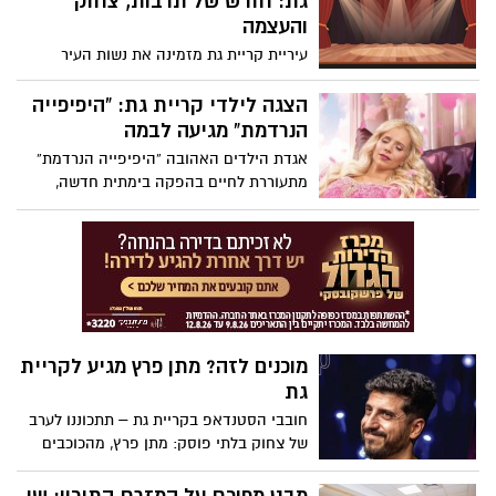
גת: חודש של תרבות, צחוק
הגילאים.
והעצמה
עיריית קריית גת מזמינה את נשות העיר
לחודש מיוחד ומלא באירועי תרבות, בידור
והשראה לרגל יום האישה הבינלאומי. לאורך
הצגה לילדי קריית גת: “היפיפייה
סוף פברואר ותחילת מרץ יתקיימו מופעים
הנרדמת” מגיעה לבמה
חגיגיים בהיכל התרבות ובמרכזים הקהילתיים
אגדת הילדים האהובה “היפיפייה הנרדמת”
בעיר – עם תכנים מגוונים, מרגשים ומצחיקים
מתעוררת לחיים בהפקה בימתית חדשה,
במיוחד.
מוזיקלית וקסומה – חוויה תיאטרלית סוחפת
לכל המשפחה.
מוכנים לזה? מתן פרץ מגיע לקריית
גת
חובבי הסטנדאפ בקריית גת – תתכוננו לערב
של צחוק בלתי פוסק: מתן פרץ, מהכוכבים
הבולטים והמצחיקים בסצנת הסטנדאפ
הישראלית, מגיע לעיר עם מופע חדש, חד,